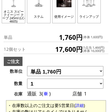
オニス スピー
クイージー ク
ステム
使用イメージ
ラインアップ
ープ 245ml (LC-
4605)
1,760円
単品
(本体 1,600円)
17,600円
(1点当 1,466円)
12個セット
(本体 16,000円)
ご注文
数単位
数量
通販
3(
※
)
店舗
1
在庫
在庫数以上のご注文は要5営業日(
詳細
)
在庫の数はリアルタイムではありません。