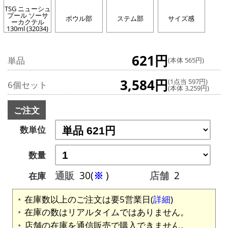
TSG ニューシュ
プール ソーサ
ボウル部
ステム部
サイズ感
ーカクテル
130ml (32034)
621円
単品
(本体 565円)
3,584円
(1点当 597円)
6個セット
(本体 3,259円)
ご注文
数単位
数量
通販
30(
※
)
店舗
2
在庫
在庫数以上のご注文は要5営業日(
詳細
)
在庫の数はリアルタイムではありません。
店舗の在庫を通信販売で購入できません。