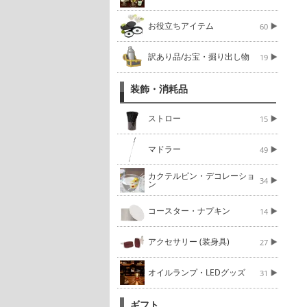
お役立ちアイテム
60
訳あり品/お宝・掘り出し物
19
装飾・消耗品
ストロー
15
マドラー
49
カクテルピン・デコレーショ
34
ン
コースター・ナプキン
14
アクセサリー (装身具)
27
オイルランプ・LEDグッズ
31
ギフト