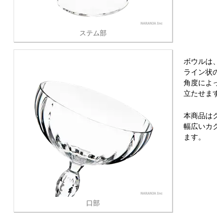
ステム部
ボウルは
ライン状
角度によ
立たせま
本商品は
幅広いカ
ます。
口部