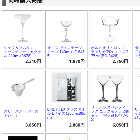
同時購入商品
シェフ＆ソムリエ ニ
オニス ヴィンテージ
ボルミオリ・ロッコ
ボ
ューマティーニカクテ
クープ 140ml (LC-645
アメリカ'20s フィズ 2
ア
ル 210ml (3678)
5)
75ml (BO-8428)
ノラ
2,310円
1,870円
2,750円
リーデル スペシフィ
BIRDY.TEX グラスタオ
リ
スリースノー バース
ック ニック＆ノラ 2個
ル Lサイズ (36cmx88c
ッ
トレーナー
セット 140ml (6417/0
m)
21
5)
3,850円
2,860円
6,050円