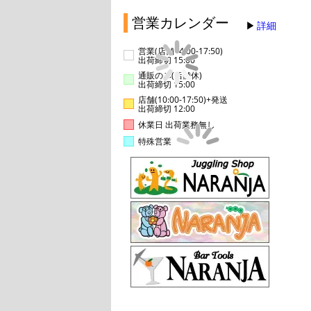
営業カレンダー
詳細
営業(店舗14:00-17:50)
出荷締切 15:00
通販のみ(店舗休)
出荷締切 15:00
店舗(10:00-17:50)+発送
出荷締切 12:00
休業日 出荷業務無し
特殊営業