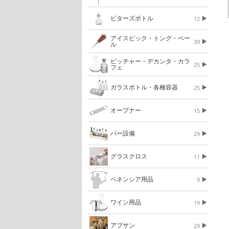
ビターズボトル
12
アイスピック・トング・ペー
39
ル
ピッチャー・デカンタ・カラ
25
フェ
ガラスボトル・各種容器
25
オープナー
15
バー設備
29
グラスクロス
11
ベネンシア用品
9
ワイン用品
19
アブサン
29