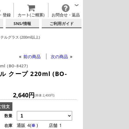
・登録
カート(ご精算)
お問合せ・返品
SNS/情報
ご利用ガイド
テルグラス (200ml以上)
ミオリ・ロッコ
テルグラス (全サイズ)
前の商品
次の商品
0ml (BO-8427)
クープ 220ml (BO-
2,640円
(本体 2,400円)
ご注文
数量
通販
4(
※
)
店舗
1
在庫