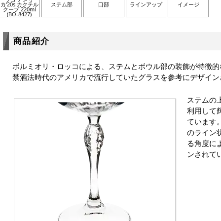
カ'20s カクテル
ステム部
口部
ラインアップ
イメージ
クープ 220ml
(BO-8427)
商品紹介
ボルミオリ・ロッコによる、ステムとボウル部の装飾が特徴的
禁酒法時代のアメリカで流行していたグラスを参考にデザイン
ステムの
利用して
ています
のライン
る角度に
ンされて