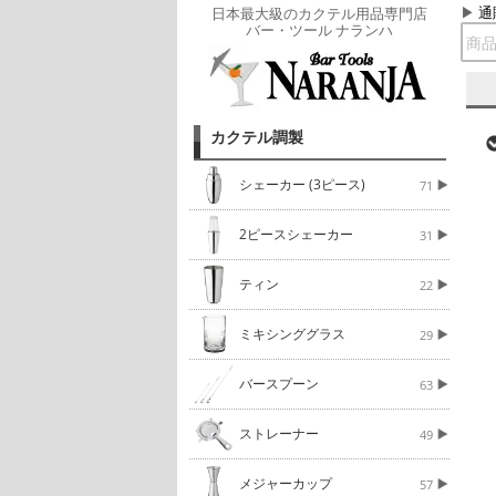
通
日本最大級のカクテル用品専門店
バー・ツール ナランハ
カクテル調製
シェーカー (3ピース)
71
2ピースシェーカー
31
ティン
22
ミキシンググラス
29
バースプーン
63
ストレーナー
49
メジャーカップ
57