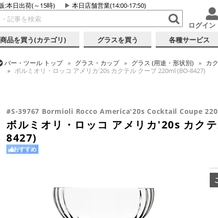
販:本日出荷(～15時)
本日店舗営業(14:00-17:50)
ログイン
商品を買う(カテゴリ)
グラスを買う
各種サービス
バー・ツール
トップ
グラス・カップ
グラス (用途・形状別)
カク
ボルミオリ・ロッコ アメリカ'20s カクテル クープ 220ml (BO-8427)
バー・ツール
トップ
グラス・カップ
グラス (ブランド別)
ボル
バー・ツール
トップ
グラス・カップ
グラス (用途・形状別)
カク
ボルミオリ・ロッコ アメリカ'20s カクテル クープ 220ml (BO-8427)
ボルミオリ・ロッコ アメリカ'20s カクテル クープ 220ml (BO-8427)
#S-39767 Bormioli Rocco America'20s Cocktail Coupe 22
ボルミオリ・ロッコ アメリカ'20s カクテル 
8427)
おすすめ