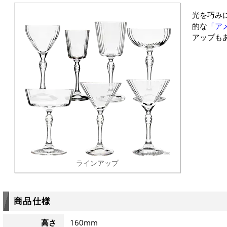
光を巧み
的な
「アメ
アップも
ラインアップ
商品仕様
高さ
160mm