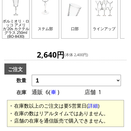
ボルミオリ・ロ
ッコ アメリ
カ'20s カクテル
ステム部
口部
ラインアップ
イ
グラス 250ml
(BO-8430)
2,640円
(本体 2,400円)
ご注文
数量
通販
6(
※
)
店舗
1
在庫
在庫数以上のご注文は要5営業日(
詳細
)
在庫の数はリアルタイムではありません。
店舗の在庫を通信販売で購入できません。