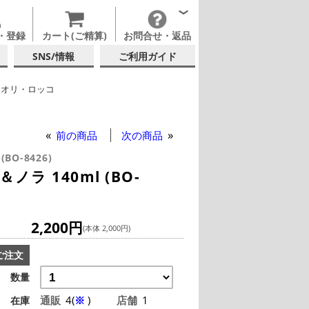
・登録
カート(ご精算)
お問合せ・返品
SNS/情報
ご利用ガイド
ミオリ・ロッコ
テルグラス (140ml~199ml)
テルグラス (全サイズ)
前の商品
次の商品
 (BO-8426)
ラ 140ml (BO-
2,200円
(本体 2,000円)
ご注文
数量
通販
4(
※
)
店舗
1
在庫