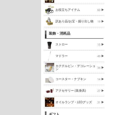
お役立ちアイテム
60
訳あり品/お宝・掘り出し物
19
装飾・消耗品
ストロー
15
マドラー
49
カクテルピン・デコレーショ
34
ン
コースター・ナプキン
14
アクセサリー (装身具)
27
オイルランプ・LEDグッズ
31
ギフト