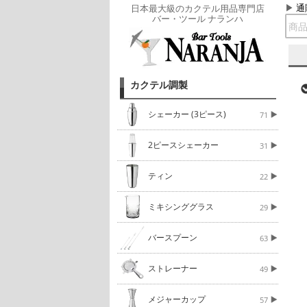
通
日本最大級のカクテル用品専門店
バー・ツール ナランハ
カクテル調製
シェーカー (3ピース)
71
2ピースシェーカー
31
ティン
22
ミキシンググラス
29
バースプーン
63
ストレーナー
49
メジャーカップ
57