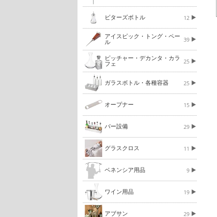
ビターズボトル
12
アイスピック・トング・ペー
39
ル
ピッチャー・デカンタ・カラ
25
フェ
ガラスボトル・各種容器
25
オープナー
15
バー設備
29
グラスクロス
11
ベネンシア用品
9
ワイン用品
19
アブサン
29