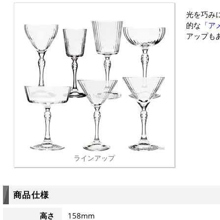
光を巧み
的な
「アメ
アップも
ラインアップ
商品仕様
高さ
158mm