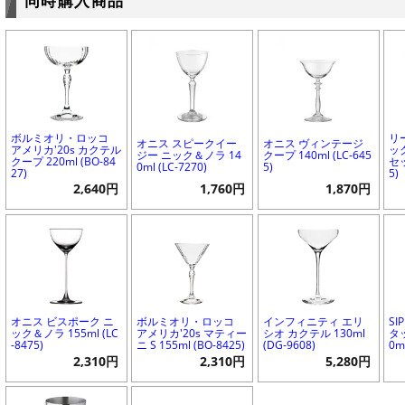
同時購入商品
ボルミオリ・ロッコ
リ
オニス スピークイー
オニス ヴィンテージ
アメリカ'20s カクテル
ッ
ジー ニック＆ノラ 14
クープ 140ml (LC-645
クープ 220ml (BO-84
セッ
0ml (LC-7270)
5)
27)
5)
2,640円
1,760円
1,870円
オニス ビスポーク ニ
ボルミオリ・ロッコ
インフィニティ エリ
SI
ック＆ノラ 155ml (LC
アメリカ'20s マティー
シオ カクテル 130ml
タ
-8475)
ニ S 155ml (BO-8425)
(DG-9608)
0ml
2,310円
2,310円
5,280円