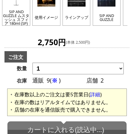
SIP AND
GUZZLE ムスタ
SIP AND
使用イメージ
ラインアップ
ッシュ スフィ
GUZZLE
ア 180ml (SP)
2,750円
(本体 2,500円)
ご注文
数量
通販
9(
※
)
店舗
2
在庫
在庫数以上のご注文は要5営業日(
詳細
)
在庫の数はリアルタイムではありません。
店舗の在庫を通信販売で購入できません。
カートに入れる
(読込中...)