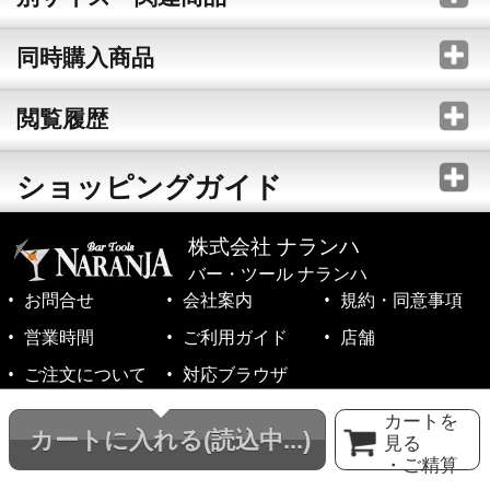
同時購入商品
閲覧履歴
ショッピングガイド
株式会社 ナランハ
バー・ツール ナランハ
お問合せ
会社案内
規約・同意事項
営業時間
ご利用ガイド
店舗
ご注文について
対応ブラウザ
©1999-2026 NARANJA Inc. All Rights Reserved.
カートを
カートに入れる
(読込中...)
見る
・ご精算