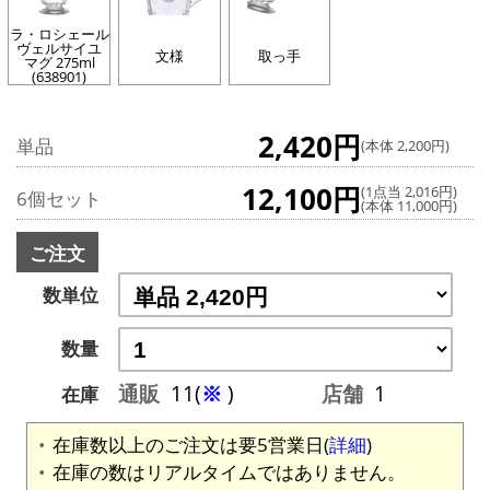
ラ・ロシェール
ヴェルサイユ
文様
取っ手
マグ 275ml
(638901)
2,420円
単品
(本体 2,200円)
12,100円
(1点当 2,016円)
6個セット
(本体 11,000円)
ご注文
数単位
数量
通販
11(
※
)
店舗
1
在庫
在庫数以上のご注文は要5営業日(
詳細
)
在庫の数はリアルタイムではありません。