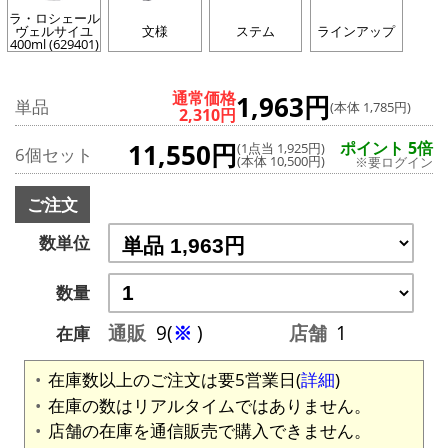
ラ・ロシェール
ヴェルサイユ
文様
ステム
ラインアップ
400ml (629401)
通常価格
1,963円
単品
(本体 1,785円)
2,310円
11,550円
ポイント 5倍
(1点当 1,925円)
6個セット
(本体 10,500円)
※要ログイン
ご注文
数単位
数量
通販
9(
※
)
店舗
1
在庫
在庫数以上のご注文は要5営業日(
詳細
)
在庫の数はリアルタイムではありません。
店舗の在庫を通信販売で購入できません。