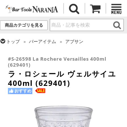
商品カテゴリを見る
トップ
バーアイテム
アブサン
トップ
グラス・カップ
グラス (用途・形状別)
トップ
グラス・カップ
グラス (ブランド別)
ゴブレット
ラ・ロシェール
#S-26598 La Rochere Versailles 400ml
(629401)
ラ・ロシェール ヴェルサイユ
400ml (629401)
おすすめ