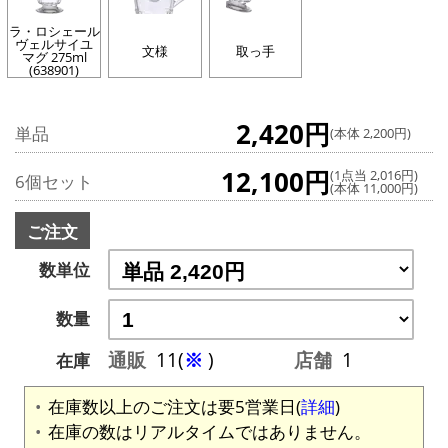
ラ・ロシェール
ヴェルサイユ
文様
取っ手
マグ 275ml
(638901)
2,420円
単品
(本体 2,200円)
12,100円
(1点当 2,016円)
6個セット
(本体 11,000円)
ご注文
数単位
数量
通販
11(
※
)
店舗
1
在庫
在庫数以上のご注文は要5営業日(
詳細
)
在庫の数はリアルタイムではありません。