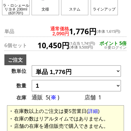
ラ・ロシェール
リヨネ 230ml
文様
ステム
ラインアップ
(631701)
通常価格
1,776円
単品
(本体 1,615円)
2,090円
10,450円
ポイント 5倍
(1点当 1,741円)
6個セット
(本体 9,500円)
※要ログイン
ご注文
数単位
数量
通販
5(
※
)
店舗
1
在庫
在庫数以上のご注文は要5営業日(
詳細
)
在庫の数はリアルタイムではありません。
店舗の在庫を通信販売で購入できません。