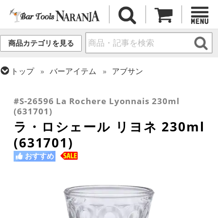
商品カテゴリを見る
トップ
バーアイテム
アブサン
トップ
グラス・カップ
グラス (用途・形状別)
トップ
グラス・カップ
グラス (ブランド別)
ゴブレット
ラ・ロシェール
#S-26596 La Rochere Lyonnais 230ml
(631701)
ラ・ロシェール リヨネ 230ml
(631701)
おすすめ