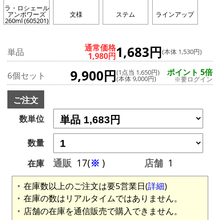
ラ・ロシェール
アンポワーズ
文様
ステム
ラインアップ
260ml (605201)
通常価格
1,683円
単品
(本体 1,530円)
1,980円
9,900円
ポイント 5倍
(1点当 1,650円)
6個セット
(本体 9,000円)
※要ログイン
ご注文
数単位
数量
通販
17(
※
)
店舗
1
在庫
在庫数以上のご注文は要5営業日(
詳細
)
在庫の数はリアルタイムではありません。
店舗の在庫を通信販売で購入できません。