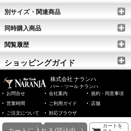
別サイズ・関連商品
同時購入商品
閲覧履歴
ショッピングガイド
株式会社 ナランハ
バー・ツール ナランハ
お問合せ
会社案内
規約・同意事項
営業時間
ご利用ガイド
店舗
ご注文について
対応ブラウザ
©1999-2026 NARANJA Inc. All Rights Reserved.
カートを
カートに入れる
(読込中...)