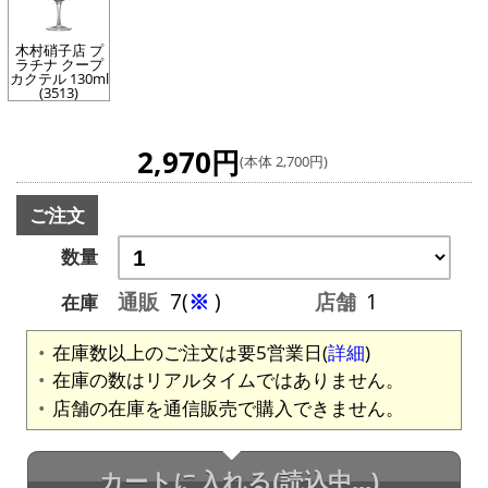
木村硝子店 プ
ラチナ クープ
カクテル 130ml
(3513)
2,970円
(本体 2,700円)
ご注文
数量
通販
7(
※
)
店舗
1
在庫
在庫数以上のご注文は要5営業日(
詳細
)
在庫の数はリアルタイムではありません。
店舗の在庫を通信販売で購入できません。
カートに入れる
(読込中...)