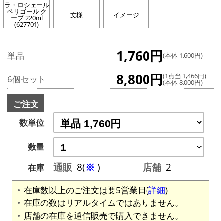
ラ・ロシェール
ペリゴール ク
文様
イメージ
ープ 220ml
(627701)
1,760円
単品
(本体 1,600円)
8,800円
(1点当 1,466円)
6個セット
(本体 8,000円)
ご注文
数単位
数量
通販
8(
※
)
店舗
2
在庫
在庫数以上のご注文は要5営業日(
詳細
)
在庫の数はリアルタイムではありません。
店舗の在庫を通信販売で購入できません。