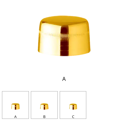
A
A
B
C