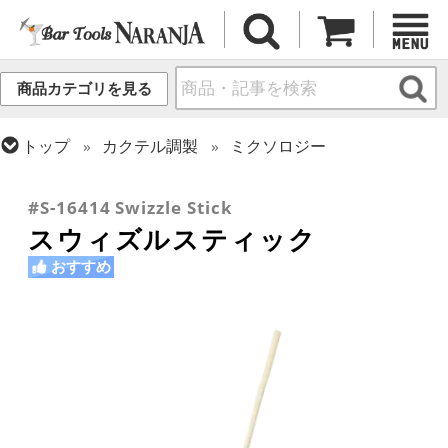
商品カテゴリを見る
トップ
カクテル調製
ミクソロジー
トップ
装飾・消耗品
マドラー
トップ
バーアイテム
お役立ちアイテム
#S-16414 Swizzle Stick
スウィズルスティック
おすすめ