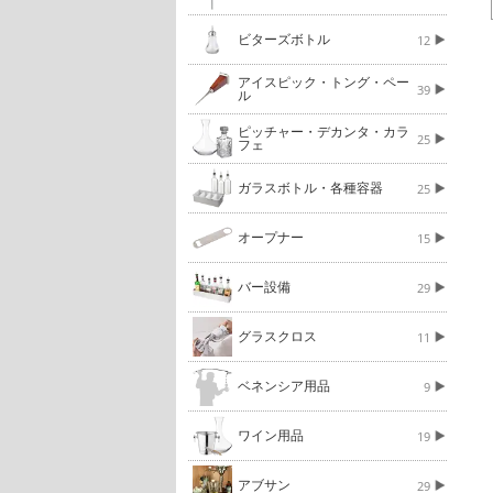
ビターズボトル
12
アイスピック・トング・ペー
39
ル
ピッチャー・デカンタ・カラ
25
フェ
ガラスボトル・各種容器
25
オープナー
15
バー設備
29
グラスクロス
11
ベネンシア用品
9
ワイン用品
19
アブサン
29