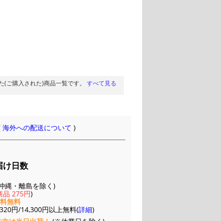
た(ご購入された)商品一覧です。
すべて見る
(
海外への配送について
)
届け日数
(※沖縄・離島を除く)
品 275円
)
送料無料
20円/14,300円以上無料(
詳細
)