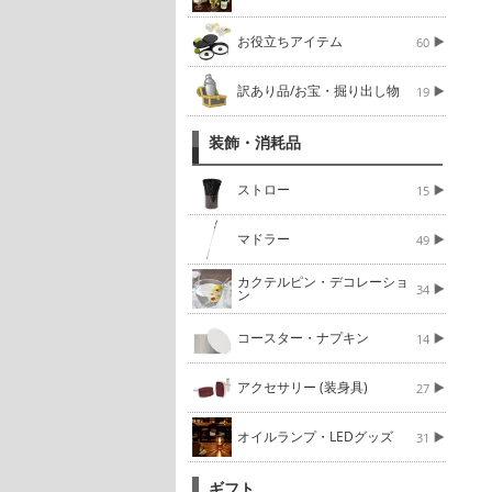
お役立ちアイテム
60
訳あり品/お宝・掘り出し物
19
装飾・消耗品
ストロー
15
マドラー
49
カクテルピン・デコレーショ
34
ン
コースター・ナプキン
14
アクセサリー (装身具)
27
オイルランプ・LEDグッズ
31
ギフト