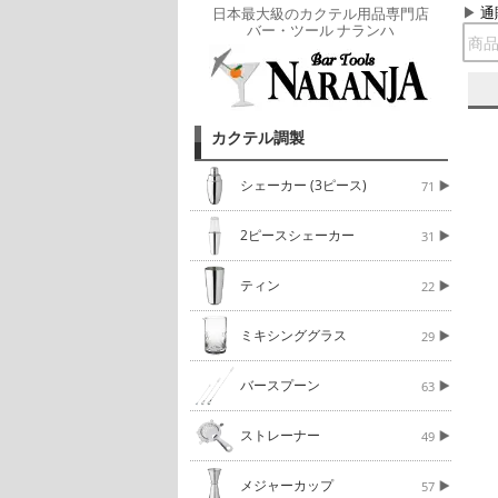
通
日本最大級のカクテル用品専門店
バー・ツール ナランハ
カクテル調製
シェーカー (3ピース)
71
2ピースシェーカー
31
ティン
22
ミキシンググラス
29
バースプーン
63
ストレーナー
49
メジャーカップ
57