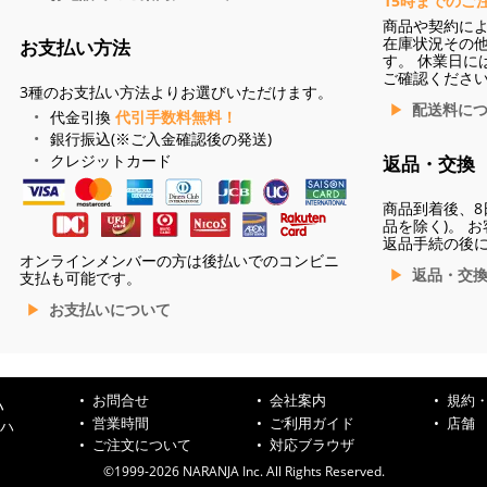
15時までのご
商品や契約に
在庫状況その
お支払い方法
す。 休業日に
ご確認くださ
3種のお支払い方法よりお選びいただけます。
配送料に
代金引換
代引手数料無料！
銀行振込(※ご入金確認後の発送)
クレジットカード
返品・交換
商品到着後、8
品を除く)。 
返品手続の後
オンラインメンバーの方は後払いでのコンビニ
返品・交
支払も可能です。
お支払いについて
お問合せ
会社案内
規約
ハ
営業時間
ご利用ガイド
店舗
ンハ
ご注文について
対応ブラウザ
©1999-2026 NARANJA Inc. All Rights Reserved.