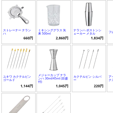
ストレーナー ナラン
ミキシンググラス 矢
ナランハ ボストンシ
フ
ハ
来 500ml
ェーカー メタル
660円
2,860円
1,834円
メジャーカップ ナラ
ユキワ カクテルピン
カクテルピン シルバ
ア
ンハ 30ml/45ml (目盛
ゴールド
ー
ク
付)
1,144円
1,045円
220円