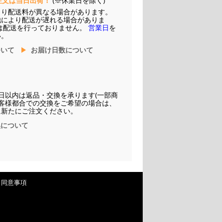
注文は当日出荷！
(※休業日を除く)
より配送料が異なる場合があります。
他により配送が遅れる場合がありま
は配送を行っておりません。
営業日
を
い。
ついて
お届け日数について
日以内は返品・交換を承ります(一部商
お客様都合での交換をご希望の場合は、
に新たにご注文ください。
換について
・同意事項