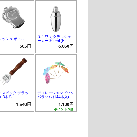
ユキワ カクテルシェ
レッシュ ボトル
ーカー 360ml (B)
605円
6,050円
イスピック デラッ
デコレーションピック
ス 3本爪
パラソル (144本入)
1,540円
1,100円
ポイント 5倍