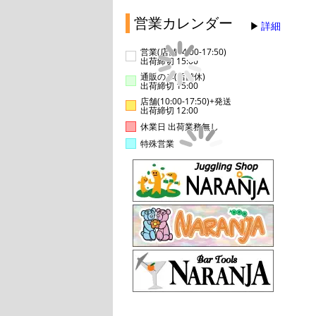
営業カレンダー
詳細
営業(店舗14:00-17:50)
出荷締切 15:00
通販のみ(店舗休)
出荷締切 15:00
店舗(10:00-17:50)+発送
出荷締切 12:00
休業日 出荷業務無し
特殊営業