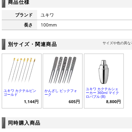
商品仕様
ブランド
ユキワ
長さ
100mm
サイズや色の異な
別サイズ・関連商品
ユキワ カクテルシェ
ユキワ カクテルピン
かんざし ピックフォ
ーカー 360ml マイク
ゴールド
ーク
ロバブル (B)
1,144円
605円
8,800円
同時購入商品