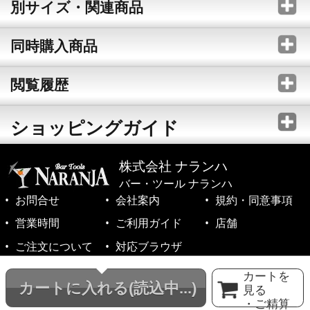
別サイズ・関連商品
同時購入商品
閲覧履歴
ショッピングガイド
株式会社 ナランハ
バー・ツール ナランハ
お問合せ
会社案内
規約・同意事項
営業時間
ご利用ガイド
店舗
ご注文について
対応ブラウザ
©1999-2026 NARANJA Inc. All Rights Reserved.
カートを
カートに入れる
(読込中...)
見る
・ご精算