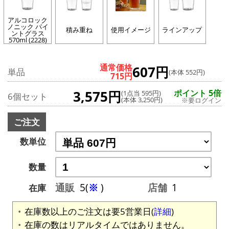
アルコロック
ノニック パイ
積み重ね
使用イメージ
ラインアップ
ントグラス
570ml (2228)
通常価格
607円
単品
(本体 552円)
715円
3,575円
ポイント 5倍
(1点当 595円)
6個セット
(本体 3,250円)
※要ログイン
ご注文
数単位
数量
通販
5(
※
)
店舗
1
在庫
在庫数以上のご注文は要5営業日(
詳細
)
在庫の数はリアルタイムではありません。