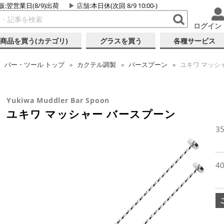
販:翌営業日(8/9)出荷
店舗
:本日休(次回 8/9 10:00-)
ログイン
商品を買う(カテゴリ)
グラスを買う
各種サービス
バー・ツール
トップ
カクテル調製
バースプーン
ユキワ マッシ
Yukiwa Muddler Bar Spoon
ユキワ マッシャー バースプーン
3
4