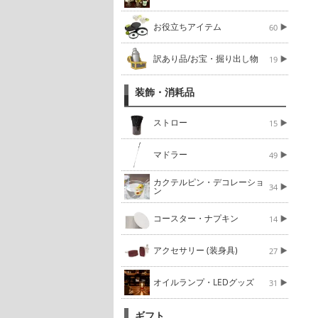
お役立ちアイテム
60
訳あり品/お宝・掘り出し物
19
装飾・消耗品
ストロー
15
マドラー
49
カクテルピン・デコレーショ
34
ン
コースター・ナプキン
14
アクセサリー (装身具)
27
オイルランプ・LEDグッズ
31
ギフト