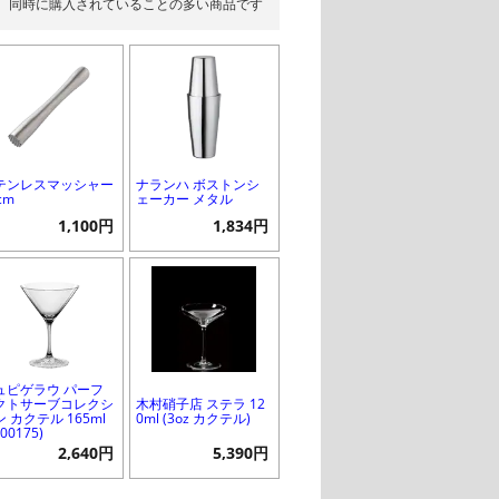
同時に購入されていることの多い商品です
テンレスマッシャー
ナランハ ボストンシ
cm
ェーカー メタル
1,100円
1,834円
ュピゲラウ パーフ
クトサーブコレクシ
木村硝子店 ステラ 12
 カクテル 165ml
0ml (3oz カクテル)
500175)
2,640円
5,390円