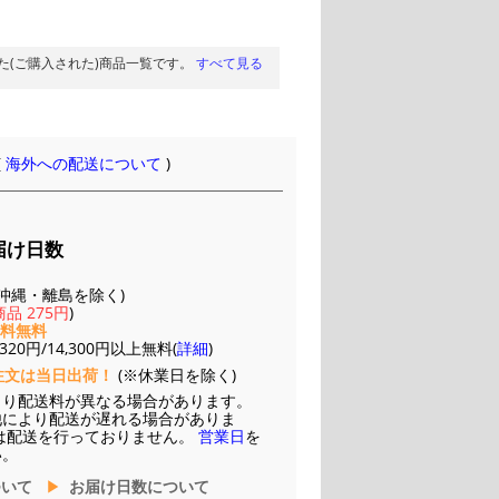
た(ご購入された)商品一覧です。
すべて見る
(
海外への配送について
)
届け日数
(※沖縄・離島を除く)
品 275円
)
送料無料
20円/14,300円以上無料(
詳細
)
注文は当日出荷！
(※休業日を除く)
より配送料が異なる場合があります。
他により配送が遅れる場合がありま
は配送を行っておりません。
営業日
を
い。
ついて
お届け日数について