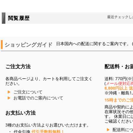
最近チェックし
閲覧履歴
ショッピングガイド
日本国内への配送に関するご案内です。 
ご注文方法
配送料・お
各商品ページより、カートを利用してご注文く
送料: 770円
ださい。
(
メール便対応商
8,800円以上 
ご注文について
※沖縄・離島1,3
お電話でのご案内について
15時までのご
商品や契約に
在庫状況その
お支払い方法
す。 休業日に
ご確認くださ
3種のお支払い方法よりお選びいただけます。
配送料に
代金引換
代引手数料無料！