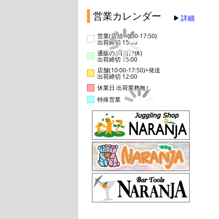
営業カレンダー
詳細
営業(店舗14:00-17:50)
出荷締切 15:00
通販のみ(店舗休)
出荷締切 15:00
店舗(10:00-17:50)+発送
出荷締切 12:00
休業日 出荷業務無し
特殊営業