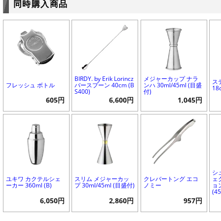
同時購入商品
BIRDY. by Erik Lorincz
メジャーカップ ナラ
ス
フレッシュ ボトル
バースプーン 40cm (B
ンハ 30ml/45ml (目盛
18
S400)
付)
605円
6,600円
1,045円
シ
ユキワ カクテルシェ
スリム メジャーカッ
クレバートング エコ
ェ
ーカー 360ml (B)
プ 30ml/45ml (目盛付)
ノミー
ョン
(4
6,050円
2,860円
957円