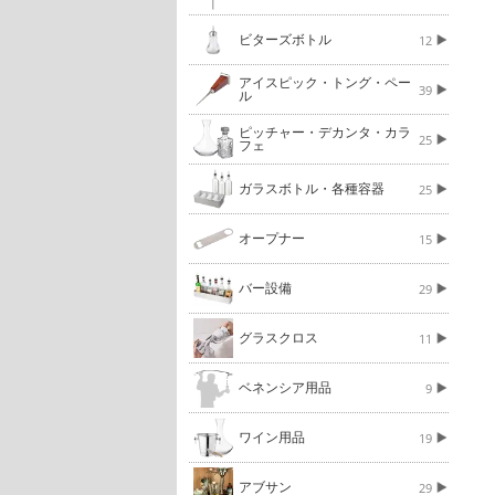
ビターズボトル
12
アイスピック・トング・ペー
39
ル
ピッチャー・デカンタ・カラ
25
フェ
ガラスボトル・各種容器
25
オープナー
15
バー設備
29
グラスクロス
11
ベネンシア用品
9
ワイン用品
19
アブサン
29