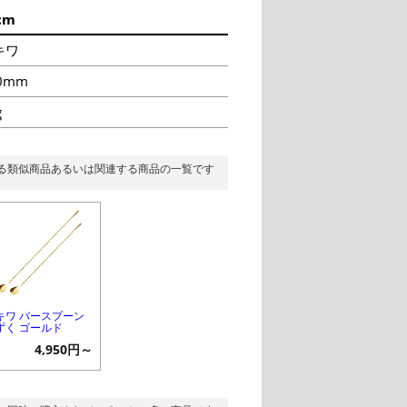
cm
キワ
0mm
g
る類似商品あるいは関連する商品の一覧です
キワ バースプーン
ずく ゴールド
4,950円～