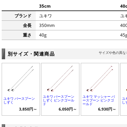
35cm
40
ブランド
ユキワ
ユ
全長
350mm
40
重さ
40g
45
サイズや色の異な
別サイズ・関連商品
ユキワ バースプーン
ユキワ マッシャー バ
ユキワ バースプーン
ユ
しずく ピンクゴール
ースプーン ピンクゴ
しずく
し
ド
ールド
3,850円～
6,050円～
6,930円～