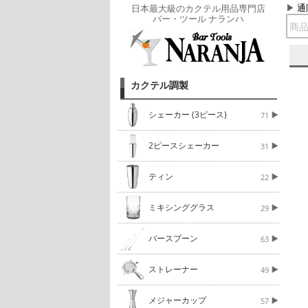
通
日本最大級のカクテル用品専門店
バー・ツール ナランハ
カクテル調製
シェーカー (3ピース)
71
2ピースシェーカー
31
ティン
22
ミキシンググラス
29
バースプーン
63
ストレーナー
49
メジャーカップ
57