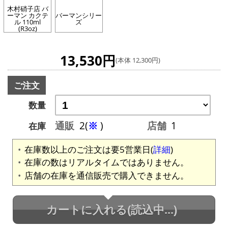
木村硝子店 バ
ーマン カクテ
バーマンシリー
ル 110ml
ズ
(R3oz)
13,530円
(本体 12,300円)
ご注文
数量
通販
2(
※
)
店舗
1
在庫
在庫数以上のご注文は要5営業日(
詳細
)
在庫の数はリアルタイムではありません。
店舗の在庫を通信販売で購入できません。
カートに入れる
(読込中...)