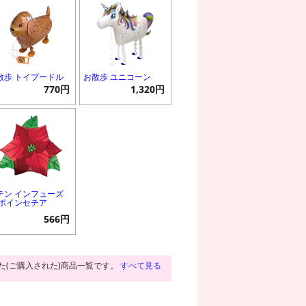
散歩 トイプードル
お散歩 ユニコーン
770円
1,320円
テン インフューズ
 ポインセチア
566円
た(ご購入された)商品一覧です。
すべて見る