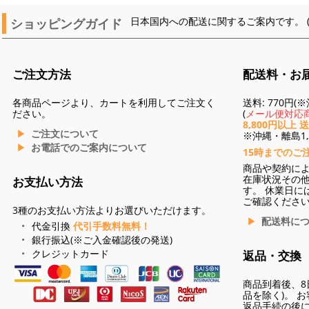
ショッピングガイド
日本国内への配送に関するご案内です。 
ご注文方法
配送料・お
各商品ページより、カートを利用してご注文く
送料: 770円
ださい。
(
メール便対応商
8,800円以上 
ご注文について
※沖縄・離島1,3
お電話でのご案内について
15時までのご
商品や契約に
在庫状況その
お支払い方法
す。 休業日に
ご確認くださ
3種のお支払い方法よりお選びいただけます。
配送料に
代金引換
代引手数料無料！
銀行振込(※ご入金確認後の発送)
クレジットカード
返品・交換
商品到着後、8
品を除く)。 
返品手続の後