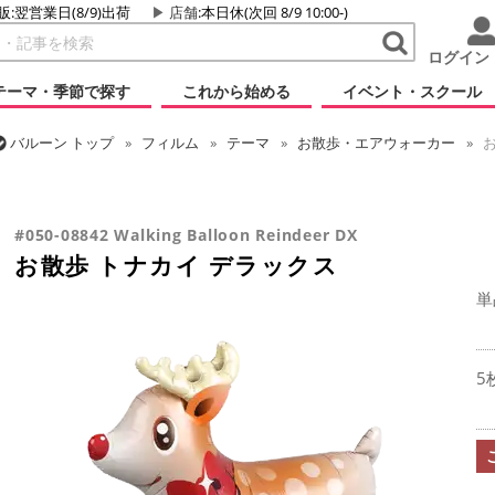
販:翌営業日(8/9)出荷
店舗
:本日休(次回 8/9 10:00-)
ログイン
テーマ・季節で探す
これから始める
イベント・スクール
バルーン
トップ
フィルム
テーマ
お散歩・エアウォーカー
お
バルーン
トップ
フィルム
シーズン(フィルム)
クリスマス・ウィン
バルーン
トップ
フィルム
テーマ
動物・虫
お散歩 トナカイ
#050-08842 Walking Balloon Reindeer DX
お散歩 トナカイ デラックス
単
5