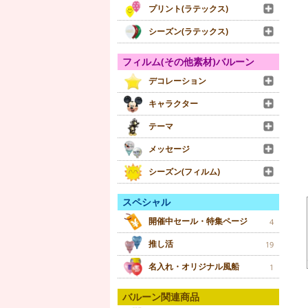
プリント(ラテックス)
シーズン(ラテックス)
フィルム(その他素材)バルーン
デコレーション
キャラクター
テーマ
メッセージ
シーズン(フィルム)
スペシャル
開催中セール・特集ページ
4
推し活
19
名入れ・オリジナル風船
1
バルーン関連商品