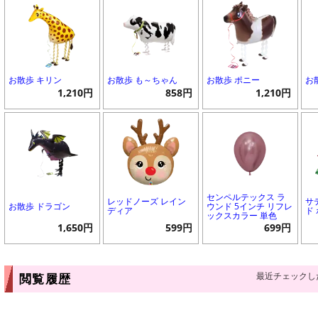
お散歩 キリン
お散歩 も～ちゃん
お散歩 ポニー
お
1,210円
858円
1,210円
センペルテックス ラ
レッドノーズ レイン
サ
お散歩 ドラゴン
ウンド 5インチ リフレ
ディア
ド
ックスカラー 単色
1,650円
599円
699円
最近チェックし
閲覧履歴