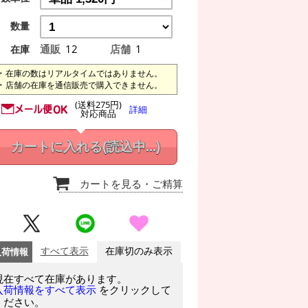
数量
通販
12
店舗
1
在庫
在庫の数はリアルタイムではありません。
店舗の在庫を通信販売で購入できません。
(送料275円)
詳細
対応商品
カートに入れる
(読込中...)
カートを見る
・ご精算
入荷情報
すべて表示
在庫切のみ表示
現在すべて在庫があります。
をクリックして
入荷情報をすべて表示
ください。