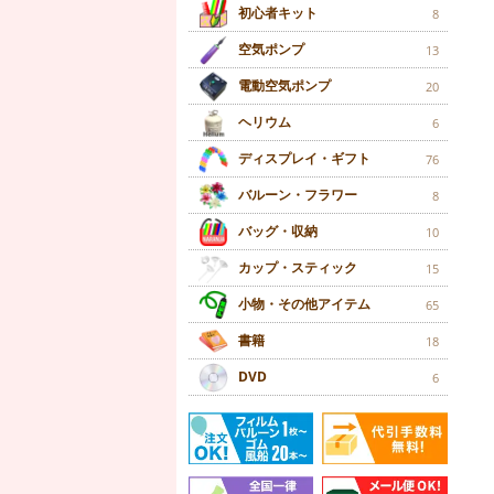
初心者キット
8
空気ポンプ
13
電動空気ポンプ
20
ヘリウム
6
ディスプレイ・ギフト
76
バルーン・フラワー
8
バッグ・収納
10
カップ・スティック
15
小物・その他アイテム
65
書籍
18
DVD
6