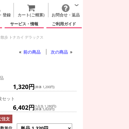
・登録
カート(ご精算)
お問合せ・返品
サービス・情報
ご利用ガイド
散歩 トナカイ デラックス
ター(冬)
お散歩 トナカイ デラックス
 デラックス
前の商品
次の商品
品
1,320円
(本体 1,200円)
枚セット
6,402円
(1点当 1,280円)
(本体 5,820円)
ご注文
数単位