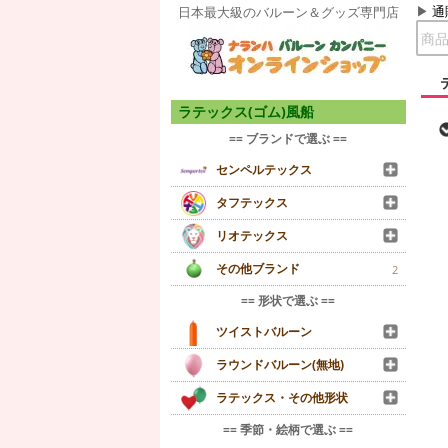
通
日本最大級のバルーン＆グッズ専門店
ラテックス(ゴム)風船
== ブランドで選ぶ ==
センペルテックス
タフテックス
リオテックス
その他ブランド
2
== 形状で選ぶ ==
ツイストバルーン
ラウンドバルーン(無地)
ラテックス・その他形状
== 季節・絵柄で選ぶ ==