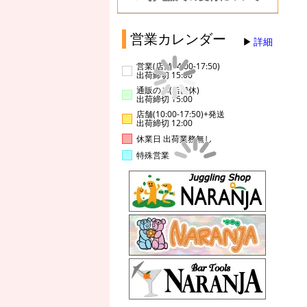
営業カレンダー
詳細
営業(店舗14:00-17:50)
出荷締切 15:00
通販のみ(店舗休)
出荷締切 15:00
店舗(10:00-17:50)+発送
出荷締切 12:00
休業日 出荷業務無し
特殊営業