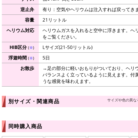
逆止弁
有り：空気やヘリウムは注入すれば戻ってき
容量
21リットル
ヘリウム対応
ヘリウムガスを入れると空中に浮きます。ヘ
をご覧ください。
HIB区分
Lサイズ(21-50リットル)
(
※
)
浮遊時間
5日
(
※
)
お散歩
→足の部分に軽いおもりがついており、ヘリ
バランスよく立っているように見えます。付
うな感覚を味わえます。
サイズや色の異な
別サイズ・関連商品
同時購入商品