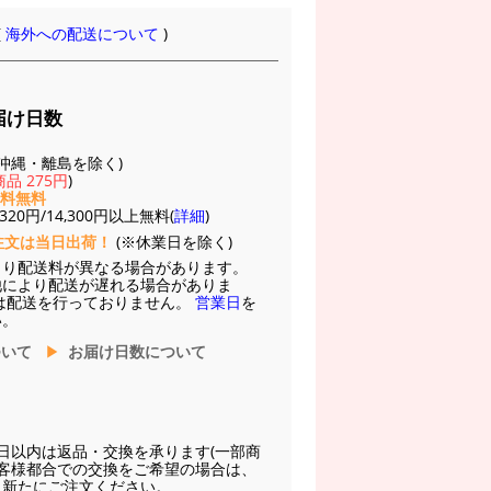
(
海外への配送について
)
届け日数
(※沖縄・離島を除く)
品 275円
)
送料無料
20円/14,300円以上無料(
詳細
)
注文は当日出荷！
(※休業日を除く)
より配送料が異なる場合があります。
他により配送が遅れる場合がありま
は配送を行っておりません。
営業日
を
い。
ついて
お届け日数について
日以内は返品・交換を承ります(一部商
お客様都合での交換をご希望の場合は、
に新たにご注文ください。