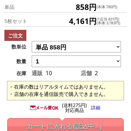
858円
単品
(本体 780円)
4,161円
(1点当 831円)
5枚セット
(本体 3,783円)
ご注文
数単位
数量
通販
10
店舗
2
在庫
在庫の数はリアルタイムではありません。
店舗の在庫を通信販売で購入できません。
(送料275円)
詳細
対応商品
カートに入れる
(読込中...)