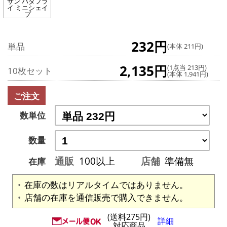
サン バタフラ
イ ミニシェイ
プ
232円
単品
(本体 211円)
2,135円
(1点当 213円)
10枚セット
(本体 1,941円)
ご注文
数単位
数量
通販
100以上
店舗
準備無
在庫
在庫の数はリアルタイムではありません。
店舗の在庫を通信販売で購入できません。
(送料275円)
詳細
対応商品