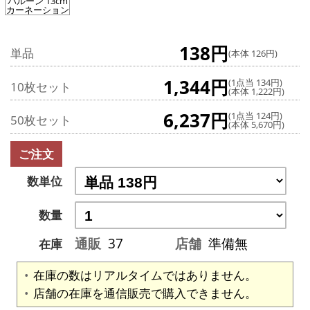
バルーン 13cm
カーネーション
138円
単品
(本体 126円)
1,344円
(1点当 134円)
10枚セット
(本体 1,222円)
6,237円
(1点当 124円)
50枚セット
(本体 5,670円)
ご注文
数単位
数量
通販
37
店舗
準備無
在庫
在庫の数はリアルタイムではありません。
店舗の在庫を通信販売で購入できません。