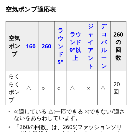
空気ポンプ適応表
ジ
デ
ラ
ラウ
ャ
コ
260
空気
ウ
の
ンド
イ
バ
ポン
160
260
ン
回
9"以
ア
ル
プ
ド
数
上
ン
ー
5"
ト
ン
らく
らく
20
△
△
△
○
○
×
回
ポン
プ
○:適している △:一応できる ×:できない/適さ
ないをあらわしています。
「260の回数」は、260S(ファッションソリ