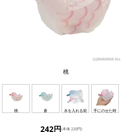
桃
桃
蒼
水を入れる前
手にのせた時
242円
(本体 220円)