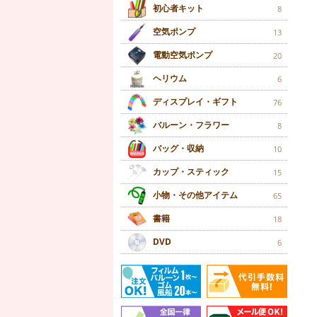
初心者キット
8
空気ポンプ
13
電動空気ポンプ
20
ヘリウム
6
ディスプレイ・ギフト
76
バルーン・フラワー
8
バッグ・収納
10
カップ・スティック
15
小物・その他アイテム
65
書籍
18
DVD
6