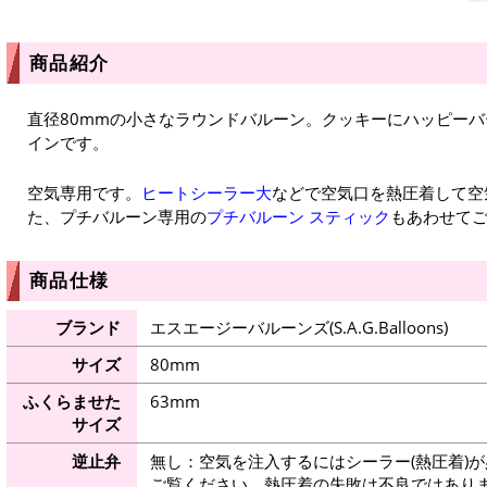
商品紹介
直径80mmの小さなラウンドバルーン。クッキーにハッピー
インです。
空気専用です。
ヒートシーラー大
などで空気口を熱圧着して空
た、プチバルーン専用の
プチバルーン スティック
もあわせて
商品仕様
ブランド
エスエージーバルーンズ(S.A.G.Balloons)
サイズ
80mm
ふくらませた
63mm
サイズ
逆止弁
無し：空気を注入するにはシーラー(熱圧着)
ご覧ください。熱圧着の失敗は不良ではありま