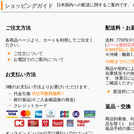
ショッピングガイド
日本国内への配送に関するご案内です。 
ご注文方法
配送料・お
各商品ページより、カートを利用してご注文く
送料: 770円
ださい。
(
メール便対応商
8,800円以上 
ご注文について
※沖縄・離島1,3
お電話でのご案内について
15時までのご
商品や契約に
在庫状況その
お支払い方法
す。 休業日に
ご確認くださ
3種のお支払い方法よりお選びいただけます。
配送料に
代金引換
代引手数料無料！
銀行振込(※ご入金確認後の発送)
クレジットカード
返品・交換
商品到着後、8
品を除く)。 
返品手続の後
オンラインメンバーの方は後払いでのコンビニ