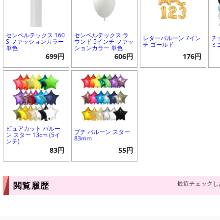
センペルテックス 160
センペルテックス ラ
レターバルーン 7イン
チ
S ファッションカラー
ウンド 5インチ ファッ
チ ゴールド
ミ
単色
ションカラー 単色
699円
606円
176円
ピュアカット バルー
プチ バルーン スター
ン スター 13cm (5イ
83mm
ンチ)
83円
55円
最近チェックし
閲覧履歴