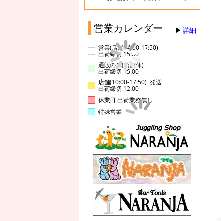
営業カレンダー
詳細
営業(店舗14:00-17:50)
出荷締切 15:00
通販のみ(店舗休)
出荷締切 15:00
店舗(10:00-17:50)+発送
出荷締切 12:00
休業日 出荷業務無し
特殊営業