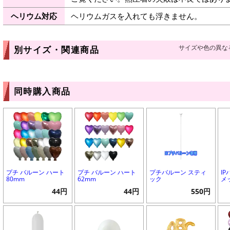
ヘリウム対応
ヘリウムガスを入れても浮きません。
サイズや色の異な
別サイズ・関連商品
同時購入商品
プチ バルーン ハート
プチ バルーン ハート
プチバルーン スティ
I
80mm
62mm
ック
メ
44円
44円
550円