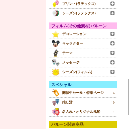
プリント(ラテックス)
シーズン(ラテックス)
フィルム(その他素材)バルーン
デコレーション
キャラクター
テーマ
メッセージ
シーズン(フィルム)
スペシャル
開催中セール・特集ページ
4
推し活
19
名入れ・オリジナル風船
1
バルーン関連商品