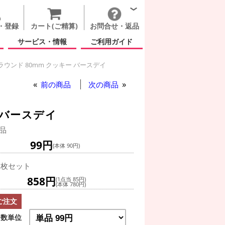
・登録
カート(ご精算)
お問合せ・返品
サービス・情報
ご利用ガイド
ラウンド 80mm クッキー バースデイ
前の商品
次の商品
 バースデイ
品
99円
(本体 90円)
0枚セット
858円
(1点当 85円)
(本体 780円)
ご注文
数単位