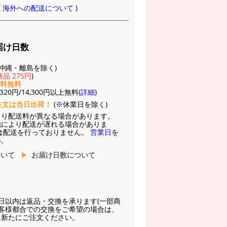
(
海外への配送について
)
届け日数
(※沖縄・離島を除く)
品 275円
)
送料無料
20円/14,300円以上無料(
詳細
)
注文は当日出荷！
(※休業日を除く)
より配送料が異なる場合があります。
他により配送が遅れる場合がありま
は配送を行っておりません。
営業日
を
い。
ついて
お届け日数について
日以内は返品・交換を承ります(一部商
お客様都合での交換をご希望の場合は、
に新たにご注文ください。