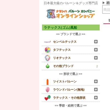
通
日本最大級のバルーン＆グッズ専門店
ラテックス(ゴム)風船
== ブランドで選ぶ ==
センペルテックス
タフテックス
リオテックス
その他ブランド
2
== 形状で選ぶ ==
ツイストバルーン
ラウンドバルーン(無地)
ラテックス・その他形状
== 季節・絵柄で選ぶ ==