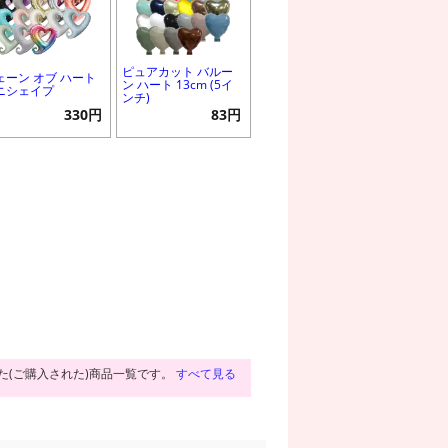
ピュアカット バルー
ェーン オブ ハート
ン ハート 13cm (5イ
ニシェイプ
ンチ)
330円
83円
た(ご購入された)商品一覧です。
すべて見る