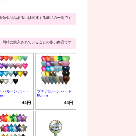
る類似商品あるいは関連する商品の一覧です
同時に購入されていることの多い商品です
チ バルーン ハート
プチ バルーン ハート
2mm
80mm
44円
44円