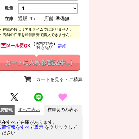
数量
通販
45
店舗
準備無
在庫
在庫の数はリアルタイムではありません。
店舗の在庫を通信販売で購入できません。
(送料275円)
詳細
対応商品
カートに入れる
(読込中...)
カートを見る
・ご精算
入荷情報
すべて表示
在庫切のみ表示
現在すべて在庫があります。
をクリックして
入荷情報をすべて表示
ください。