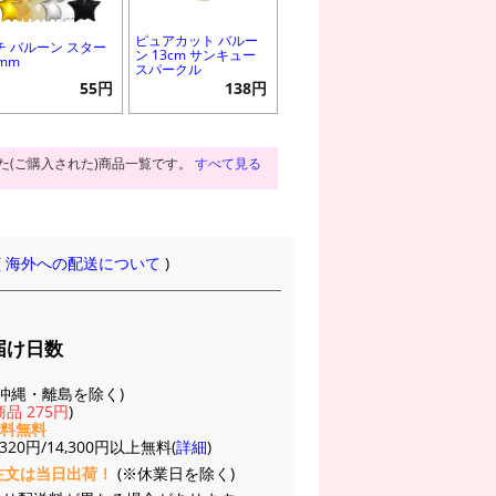
ピュアカット バルー
チ バルーン スター
ン 13cm サンキュー
3mm
スパークル
55円
138円
た(ご購入された)商品一覧です。
すべて見る
(
海外への配送について
)
届け日数
(※沖縄・離島を除く)
品 275円
)
送料無料
20円/14,300円以上無料(
詳細
)
注文は当日出荷！
(※休業日を除く)