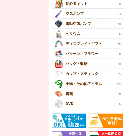
初心者キット
8
空気ポンプ
13
電動空気ポンプ
20
ヘリウム
6
ディスプレイ・ギフト
76
バルーン・フラワー
8
バッグ・収納
10
カップ・スティック
15
小物・その他アイテム
65
書籍
18
DVD
6