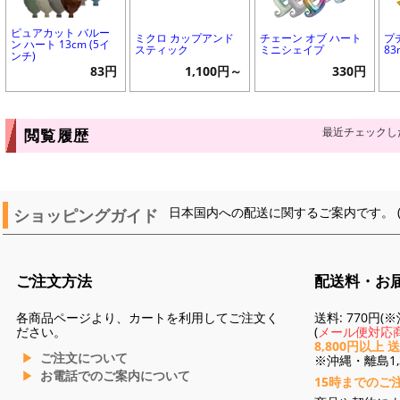
ピュアカット バルー
ミクロ カップアンド
チェーン オブ ハート
プ
ン ハート 13cm (5イ
スティック
ミニシェイプ
8
ンチ)
83円
1,100円～
330円
最近チェックし
閲覧履歴
ショッピングガイド
日本国内への配送に関するご案内です。 
ご注文方法
配送料・お
各商品ページより、カートを利用してご注文く
送料: 770円
ださい。
(
メール便対応商
8,800円以上 
ご注文について
※沖縄・離島1,3
お電話でのご案内について
15時までのご