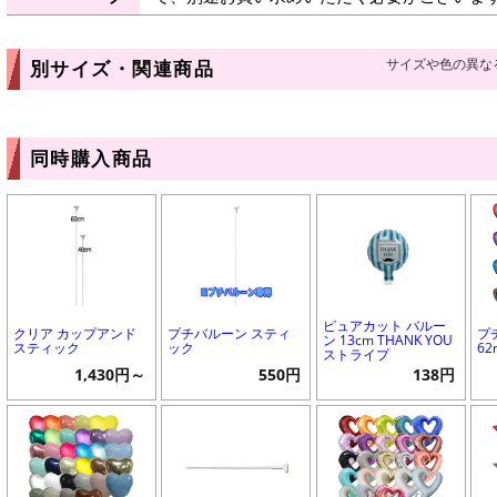
サイズや色の異な
別サイズ・関連商品
同時購入商品
ピュアカット バルー
クリア カップアンド
プチバルーン スティ
プ
ン 13cm THANK YOU
スティック
ック
6
ストライプ
1,430円～
550円
138円