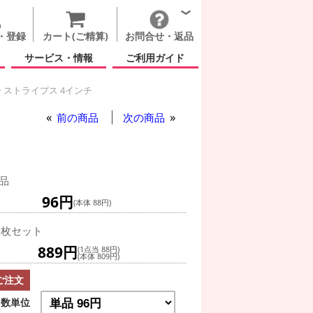
・登録
カート(ご精算)
お問合せ・返品
サービス・情報
ご利用ガイド
 ストライプス 4インチ
前の商品
次の商品
品
96円
(本体 88円)
0枚セット
889円
(1点当 88円)
(本体 809円)
ご注文
数単位