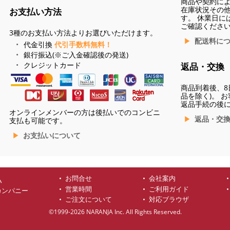
商品や契約に
在庫状況その
お支払い方法
す。 休業日に
ご確認くださ
3種のお支払い方法よりお選びいただけます。
配送料に
代金引換
代引手数料無料！
銀行振込(※ご入金確認後の発送)
クレジットカード
返品・交換
商品到着後、8
品を除く)。 
返品手続の後
オンラインメンバーの方は後払いでのコンビニ
返品・交
支払も可能です。
お支払いについて
お問合せ
会社案内
ハ
営業時間
ご利用ガイド
カンパニー
ご注文について
対応ブラウザ
©1999-2026 NARANJA Inc. All Rights Reserved.