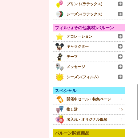
プリント(ラテックス)
シーズン(ラテックス)
フィルム(その他素材)バルーン
デコレーション
キャラクター
テーマ
メッセージ
シーズン(フィルム)
スペシャル
開催中セール・特集ページ
4
推し活
19
名入れ・オリジナル風船
1
バルーン関連商品