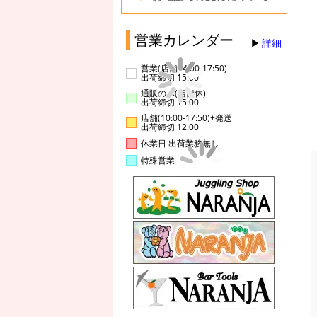
営業カレンダー
詳細
営業(店舗14:00-17:50)
出荷締切 15:00
通販のみ(店舗休)
出荷締切 15:00
店舗(10:00-17:50)+発送
出荷締切 12:00
休業日 出荷業務無し
特殊営業