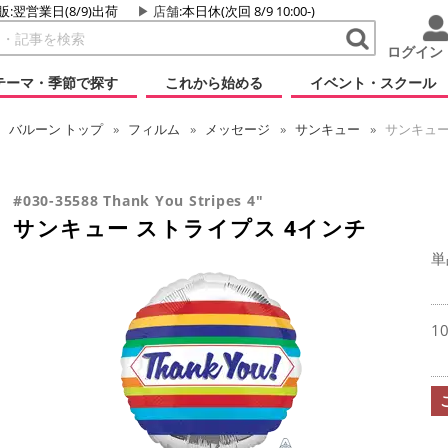
販:翌営業日(8/9)出荷
店舗
:本日休(次回 8/9 10:00-)
ログイン
テーマ・季節で探す
これから始める
イベント・スクール
バルーン
トップ
フィルム
メッセージ
サンキュー
サンキュー
#030-35588 Thank You Stripes 4"
サンキュー ストライプス 4インチ
単
1