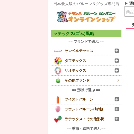
通
日本最大級のバルーン＆グッズ専門店
ラテックス(ゴム)風船
== ブランドで選ぶ ==
センペルテックス
タフテックス
リオテックス
その他ブランド
2
== 形状で選ぶ ==
ツイストバルーン
ラウンドバルーン(無地)
ラテックス・その他形状
== 季節・絵柄で選ぶ ==