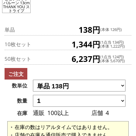
バルーン 13cm
THANK YOU ス
トライプ
138円
単品
(本体 126円)
1,344円
(1点当 134円)
10枚セット
(本体 1,222円)
6,237円
(1点当 124円)
50枚セット
(本体 5,670円)
ご注文
数単位
数量
通販
100以上
店舗
4
在庫
在庫の数はリアルタイムではありません。
店舗の在庫を通信販売で購入できません。