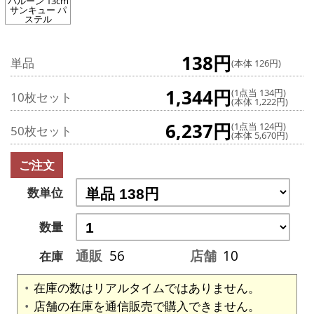
バルーン 13cm
サンキュー パ
ステル
138円
単品
(本体 126円)
1,344円
(1点当 134円)
10枚セット
(本体 1,222円)
6,237円
(1点当 124円)
50枚セット
(本体 5,670円)
ご注文
数単位
数量
通販
56
店舗
10
在庫
在庫の数はリアルタイムではありません。
店舗の在庫を通信販売で購入できません。