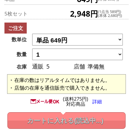
2,948円
(1点当 589円)
5枚セット
(本体 2,680円)
ご注文
数単位
数量
通販
5
店舗
準備無
在庫
在庫の数はリアルタイムではありません。
店舗の在庫を通信販売で購入できません。
(送料275円)
詳細
対応商品
カートに入れる
(読込中...)