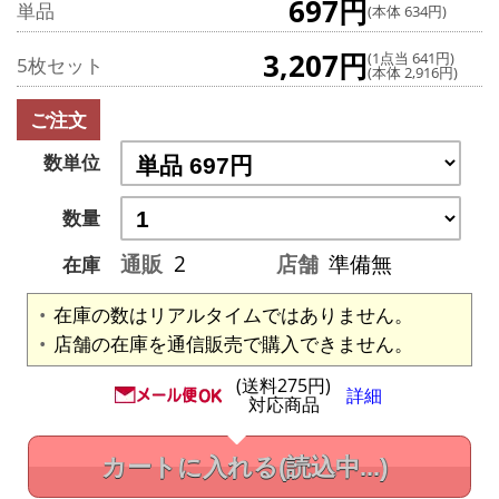
697円
単品
(本体 634円)
3,207円
(1点当 641円)
5枚セット
(本体 2,916円)
ご注文
数単位
数量
通販
2
店舗
準備無
在庫
在庫の数はリアルタイムではありません。
店舗の在庫を通信販売で購入できません。
(送料275円)
詳細
対応商品
カートに入れる
(読込中...)