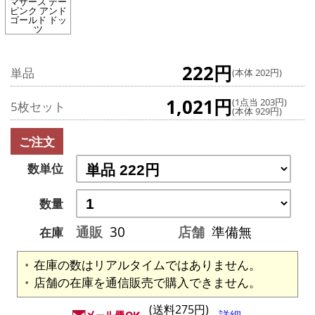
マザーズ デー
ピンク アンド
ゴールド ドッ
ツ
222円
単品
(本体 202円)
1,021円
(1点当 203円)
5枚セット
(本体 929円)
ご注文
数単位
数量
通販
30
店舗
準備無
在庫
在庫の数はリアルタイムではありません。
店舗の在庫を通信販売で購入できません。
(送料275円)