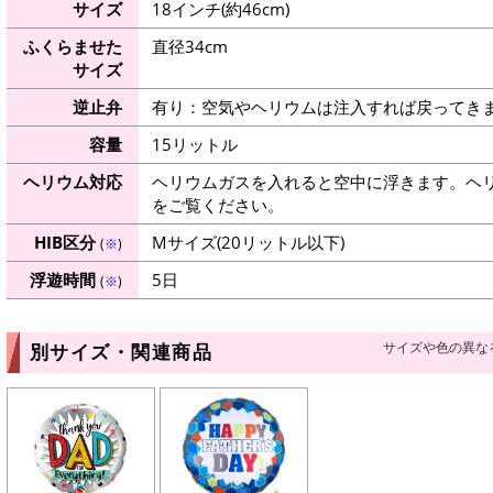
サイズ
18インチ(約46cm)
ふくらませた
直径34cm
サイズ
逆止弁
有り：空気やヘリウムは注入すれば戻ってき
容量
15リットル
ヘリウム対応
ヘリウムガスを入れると空中に浮きます。ヘ
をご覧ください。
HIB区分
Mサイズ(20リットル以下)
(
※
)
浮遊時間
5日
(
※
)
サイズや色の異な
別サイズ・関連商品