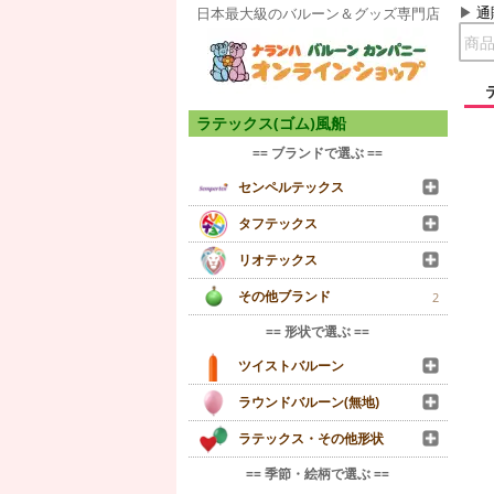
通
日本最大級のバルーン＆グッズ専門店
ラテックス(ゴム)風船
== ブランドで選ぶ ==
センペルテックス
タフテックス
リオテックス
その他ブランド
2
== 形状で選ぶ ==
ツイストバルーン
ラウンドバルーン(無地)
ラテックス・その他形状
== 季節・絵柄で選ぶ ==