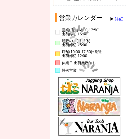
営業カレンダー
詳細
営業(店舗14:00-17:50)
出荷締切 15:00
通販のみ(店舗休)
出荷締切 15:00
店舗(10:00-17:50)+発送
出荷締切 12:00
休業日 出荷業務無し
特殊営業