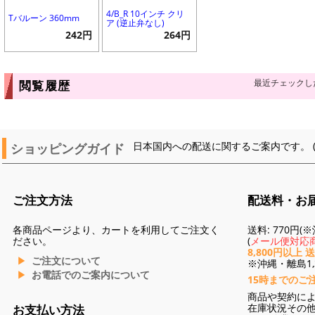
4/B_R 10インチ クリ
Tバルーン 360mm
ア (逆止弁なし)
242円
264円
最近チェックし
閲覧履歴
ショッピングガイド
日本国内への配送に関するご案内です。 
ご注文方法
配送料・お
各商品ページより、カートを利用してご注文く
送料: 770円
ださい。
(
メール便対応商
8,800円以上 
ご注文について
※沖縄・離島1,3
お電話でのご案内について
15時までのご
商品や契約に
在庫状況その
お支払い方法