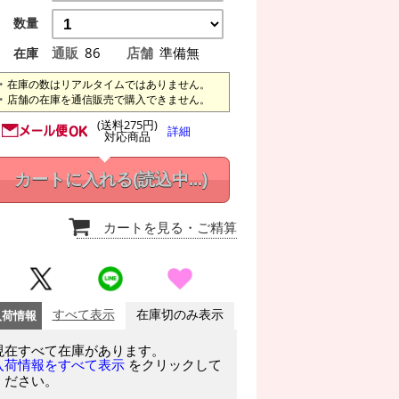
数量
通販
86
店舗
準備無
在庫
在庫の数はリアルタイムではありません。
店舗の在庫を通信販売で購入できません。
(送料275円)
詳細
対応商品
カートに入れる
(読込中...)
カートを見る
・ご精算
入荷情報
すべて表示
在庫切のみ表示
現在すべて在庫があります。
をクリックして
入荷情報をすべて表示
ください。