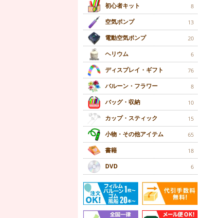
初心者キット
8
空気ポンプ
13
電動空気ポンプ
20
ヘリウム
6
ディスプレイ・ギフト
76
バルーン・フラワー
8
バッグ・収納
10
カップ・スティック
15
小物・その他アイテム
65
書籍
18
DVD
6