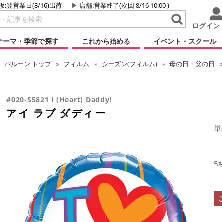
販:翌営業日(8/16)出荷
店舗
:営業終了(次回 8/16 10:00-)
ログイン
テーマ・季節で探す
これから始める
イベント・スクール
バルーン
トップ
フィルム
シーズン(フィルム)
母の日・父の日
#020-55821 I (Heart) Daddy!
アイ ラブ ダディー
単
5