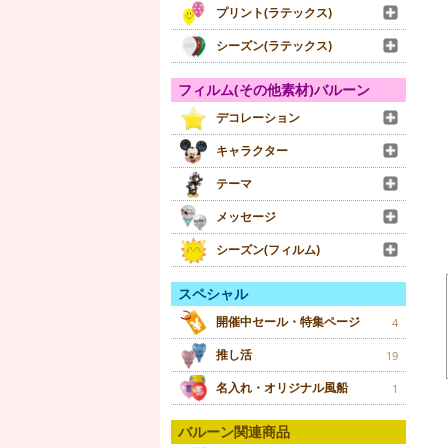
プリント(ラテックス)
シーズン(ラテックス)
フィルム(その他素材)バルーン
デコレーション
キャラクター
テーマ
メッセージ
シーズン(フィルム)
スペシャル
開催中セール・特集ページ
4
推し活
19
名入れ・オリジナル風船
1
バルーン関連商品