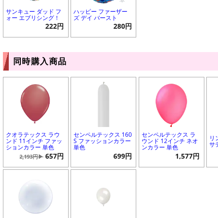
サンキュー ダッド フ
ハッピー ファーザー
ォー エブリシング！
ズ デイ バースト
222円
280円
同時購入商品
クオラテックス ラウ
センペルテックス 160
センペルテックス ラ
リ
ンド 11インチ ファッ
S ファッションカラー
ウンド 12インチ ネオ
サ
ションカラー 単色
単色
ンカラー 単色
657円
699円
1,577円
2,193円▶