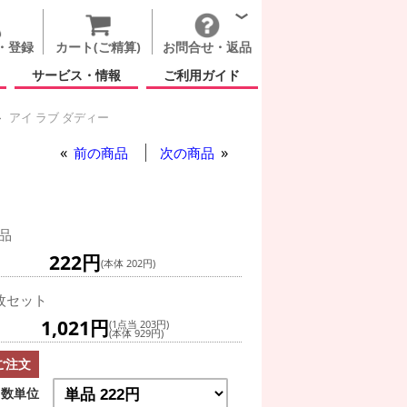
・登録
カート(ご精算)
お問合せ・返品
サービス・情報
ご利用ガイド
アイ ラブ ダディー
前の商品
次の商品
品
222円
(本体 202円)
枚セット
1,021円
(1点当 203円)
(本体 929円)
ご注文
数単位