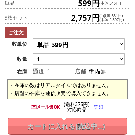
599円
単品
(本体 545円)
2,757円
(1点当 551円)
5枚セット
(本体 2,507円)
ご注文
数単位
数量
通販
1
店舗
準備無
在庫
在庫の数はリアルタイムではありません。
店舗の在庫を通信販売で購入できません。
(送料275円)
詳細
対応商品
カートに入れる
(読込中...)