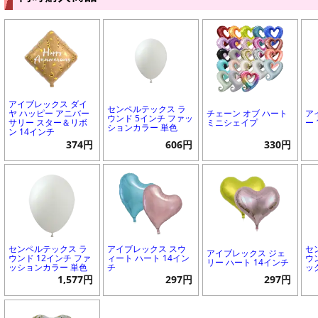
アイブレックス ダイ
センペルテックス ラ
ヤ ハッピー アニバー
チェーン オブ ハート
ア
ウンド 5インチ ファッ
サリー スター＆リボ
ミニシェイプ
ー
ションカラー 単色
ン 14インチ
374円
606円
330円
センペルテックス ラ
アイブレックス スウ
セ
アイブレックス ジェ
ウンド 12インチ ファ
ィート ハート 14イン
ウ
リー ハート 14インチ
ッションカラー 単色
チ
ッ
1,577円
297円
297円