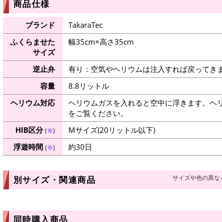
商品仕様
ブランド
TakaraTec
ふくらませた
幅35cm×高さ35cm
サイズ
逆止弁
有り：空気やヘリウムは注入すれば戻ってき
容量
8.8リットル
ヘリウム対応
ヘリウムガスを入れると空中に浮きます。ヘ
をご覧ください。
HIB区分
Mサイズ(20リットル以下)
(
※
)
浮遊時間
約30日
(
※
)
サイズや色の異な
別サイズ・関連商品
同時購入商品