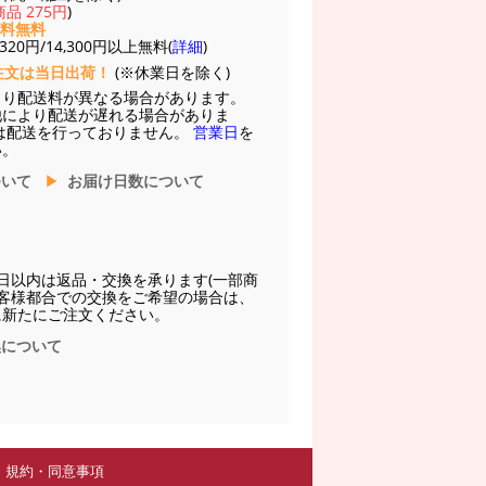
品 275円
)
送料無料
20円/14,300円以上無料(
詳細
)
注文は当日出荷！
(※休業日を除く)
より配送料が異なる場合があります。
他により配送が遅れる場合がありま
は配送を行っておりません。
営業日
を
い。
ついて
お届け日数について
日以内は返品・交換を承ります(一部商
お客様都合での交換をご希望の場合は、
に新たにご注文ください。
換について
規約・同意事項