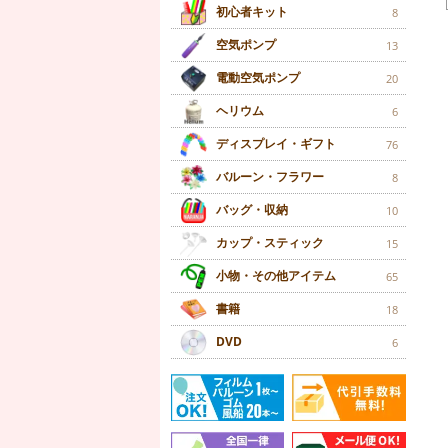
初心者キット
8
空気ポンプ
13
電動空気ポンプ
20
ヘリウム
6
ディスプレイ・ギフト
76
バルーン・フラワー
8
バッグ・収納
10
カップ・スティック
15
小物・その他アイテム
65
書籍
18
DVD
6