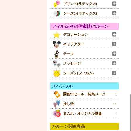
プリント(ラテックス)
シーズン(ラテックス)
フィルム(その他素材)バルーン
デコレーション
キャラクター
テーマ
メッセージ
シーズン(フィルム)
スペシャル
開催中セール・特集ページ
4
推し活
19
名入れ・オリジナル風船
1
バルーン関連商品