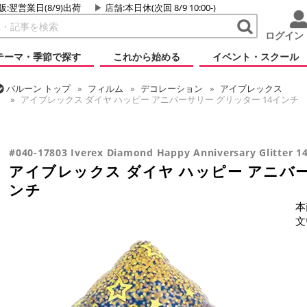
販:翌営業日(8/9)出荷
店舗
:本日休(次回 8/9 10:00-)
ログイン
テーマ・季節で探す
これから始める
イベント・スクール
バルーン
トップ
フィルム
デコレーション
アイブレックス
アイブレックス ダイヤ ハッピー アニバーサリー グリッター 14インチ
バルーン
トップ
フィルム
メッセージ
おめでとう・記念日
アイブレックス ダイヤ ハッピー アニバーサリー グリッター 14インチ
#040-17803 Iverex Diamond Happy Anniversary Glitter 14
アイブレックス ダイヤ ハッピー アニバー
ンチ
本
文