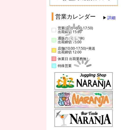
営業カレンダー
詳細
営業(店舗14:00-17:50)
出荷締切 15:00
通販のみ(店舗休)
出荷締切 15:00
店舗(10:00-17:50)+発送
出荷締切 12:00
休業日 出荷業務無し
特殊営業