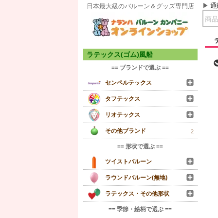
通
日本最大級のバルーン＆グッズ専門店
ラテックス(ゴム)風船
== ブランドで選ぶ ==
センペルテックス
タフテックス
リオテックス
その他ブランド
2
== 形状で選ぶ ==
ツイストバルーン
ラウンドバルーン(無地)
ラテックス・その他形状
== 季節・絵柄で選ぶ ==