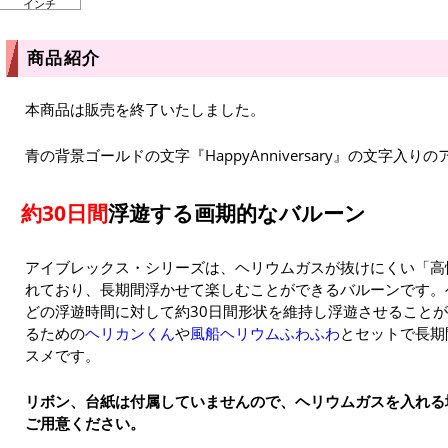
インチ
商品紹介
本商品は販売を終了いたしました。
青の背景ゴールドの文字『HappyAnniversary』の文字入
約30日間
浮遊する画期的なバルーン
アイブレックス・シリーズは、ヘリウムガスが抜けにくい「高
れており、長期間浮かせて楽しむことができるバルーンです。
どの浮遊時間に対して約30日間形状を維持し浮遊させること
るための
ヘリカンくん
や
風船ヘリウムふわふわ
とセットで長期
スメです。
リボン、台紙は付属していませんので、ヘリウムガスを入れる
ご用意ください。