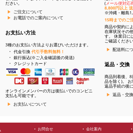
ださい。
(
メール便対応商
8,800円以上 
ご注文について
※沖縄・離島1,3
お電話でのご案内について
15時までのご
商品や契約に
在庫状況その
お支払い方法
す。 休業日に
ご確認くださ
3種のお支払い方法よりお選びいただけます。
配送料に
代金引換
代引手数料無料！
銀行振込(※ご入金確認後の発送)
クレジットカード
返品・交換
商品到着後、8
品を除く)。 
返品手続の後
オンラインメンバーの方は後払いでのコンビニ
返品・交
支払も可能です。
お支払いについて
お問合せ
会社案内
ハ