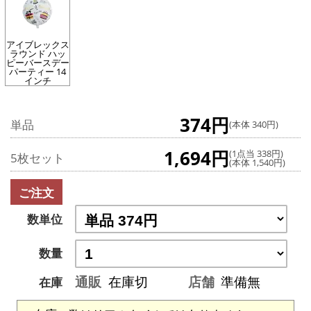
アイブレックス
ラウンド ハッ
ピーバースデー
パーティー 14
インチ
374円
単品
(本体 340円)
1,694円
(1点当 338円)
5枚セット
(本体 1,540円)
ご注文
数単位
数量
通販
在庫切
店舗
準備無
在庫