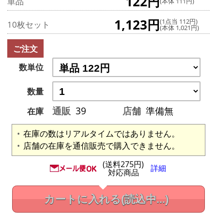
122円
単品
(本体 111円)
1,123円
(1点当 112円)
10枚セット
(本体 1,021円)
ご注文
数単位
数量
通販
39
店舗
準備無
在庫
在庫の数はリアルタイムではありません。
店舗の在庫を通信販売で購入できません。
(送料275円)
詳細
対応商品
カートに入れる
(読込中...)