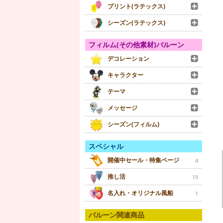
プリント(ラテックス)
シーズン(ラテックス)
フィルム(その他素材)バルーン
デコレーション
キャラクター
テーマ
メッセージ
シーズン(フィルム)
スペシャル
開催中セール・特集ページ
4
推し活
19
名入れ・オリジナル風船
1
バルーン関連商品