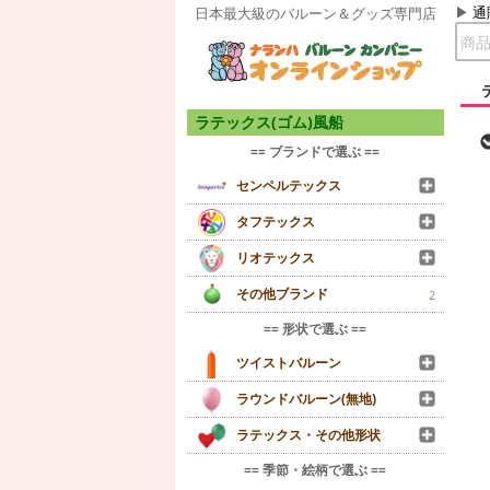
通
日本最大級のバルーン＆グッズ専門店
ラテックス(ゴム)風船
== ブランドで選ぶ ==
センペルテックス
タフテックス
リオテックス
その他ブランド
2
== 形状で選ぶ ==
ツイストバルーン
ラウンドバルーン(無地)
ラテックス・その他形状
== 季節・絵柄で選ぶ ==