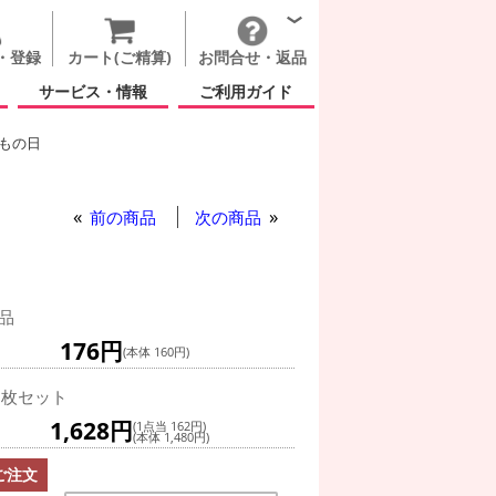
・登録
カート(ご精算)
お問合せ・返品
サービス・情報
ご利用ガイド
もの日
イト サッカーボール 5インチ
プライト サッカーボール 5インチ
前の商品
次の商品
品
176円
(本体 160円)
0枚セット
1,628円
(1点当 162円)
(本体 1,480円)
ご注文