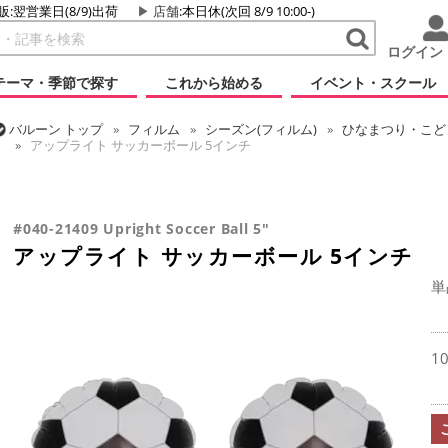
販:翌営業日(8/9)出荷
店舗
:本日休(次回 8/9 10:00-)
ログイン
テーマ・季節で探す
これから始める
イベント・スクール
バルーン
トップ
フィルム
シーズン(フィルム)
ひなまつり・こど
アップライト サッカーボール 5インチ
バルーン
トップ
フィルム
テーマ
乗り物・スポーツ
アップラ
バルーン
トップ
フィルム
デコレーション
アップライト
アッ
#040-21409 Upright Soccer Ball 5"
アップライト サッカーボール 5インチ
単
1