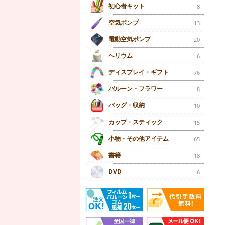
初心者キット
8
空気ポンプ
13
電動空気ポンプ
20
ヘリウム
6
ディスプレイ・ギフト
76
バルーン・フラワー
8
バッグ・収納
10
カップ・スティック
15
小物・その他アイテム
65
書籍
18
DVD
6