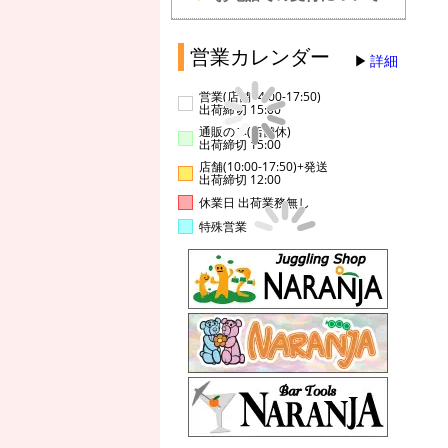
営業カレンダー
詳細
営業(店舗14:00-17:50)
出荷締切 15:00
通販のみ(店舗休)
出荷締切 15:00
店舗(10:00-17:50)+発送
出荷締切 12:00
休業日 出荷業務無し
特殊営業