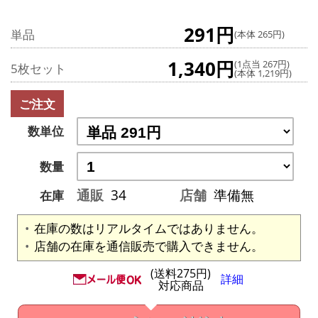
291円
単品
(本体 265円)
1,340円
(1点当 267円)
5枚セット
(本体 1,219円)
ご注文
数単位
数量
通販
34
店舗
準備無
在庫
在庫の数はリアルタイムではありません。
店舗の在庫を通信販売で購入できません。
(送料275円)
詳細
対応商品