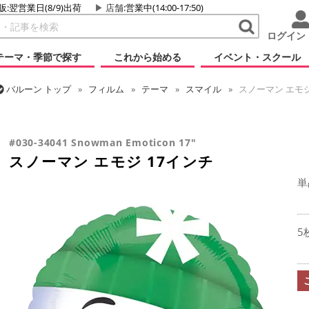
販:翌営業日(8/9)出荷
店舗
:営業中(14:00-17:50)
ログイン
テーマ・季節で探す
これから始める
イベント・スクール
バルーン
トップ
フィルム
テーマ
スマイル
スノーマン エモジ
バルーン
トップ
フィルム
シーズン(フィルム)
クリスマス・ウィン
#030-34041 Snowman Emoticon 17"
スノーマン エモジ 17インチ
単
5