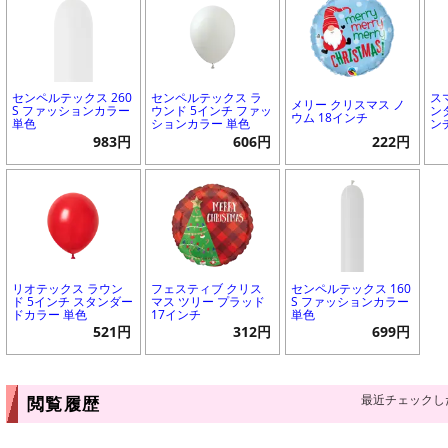
センペルテックス 260
センペルテックス ラ
ス
メリー クリスマス ノ
S ファッションカラー
ウンド 5インチ ファッ
ン
ウム 18インチ
単色
ションカラー 単色
ン
983円
606円
222円
リオテックス ラウン
フェスティブ クリス
センペルテックス 160
ド 5インチ スタンダー
マス ツリー プラッド
S ファッションカラー
ドカラー 単色
17インチ
単色
521円
312円
699円
最近チェックし
閲覧履歴