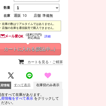
数量
通販
10
店舗
準備無
在庫
在庫の数はリアルタイムではありません。
店舗の在庫を通信販売で購入できません。
(送料275円)
詳細
対応商品
カートに入れる
(読込中...)
カートを見る
・ご精算
入荷情報
すべて表示
在庫切のみ表示
現在すべて在庫があります。
をクリックして
入荷情報をすべて表示
ください。