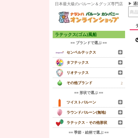
通
日本最大級のバルーン＆グッズ専門店
ラテックス(ゴム)風船
== ブランドで選ぶ ==
センペルテックス
タフテックス
リオテックス
その他ブランド
2
== 形状で選ぶ ==
ツイストバルーン
ラウンドバルーン(無地)
ラテックス・その他形状
== 季節・絵柄で選ぶ ==