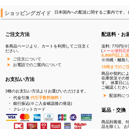
ショッピングガイド
日本国内への配送に関するご案内です。 
ご注文方法
配送料・お
各商品ページより、カートを利用してご注文く
送料: 770円
ださい。
(
メール便対応商
8,800円以上 
ご注文について
※沖縄・離島1,3
お電話でのご案内について
15時までのご
商品や契約に
在庫状況その
お支払い方法
す。 休業日に
ご確認くださ
3種のお支払い方法よりお選びいただけます。
配送料に
代金引換
代引手数料無料！
銀行振込(※ご入金確認後の発送)
クレジットカード
返品・交換
商品到着後、8
品を除く)。 