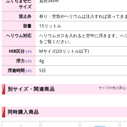
ふくらませた
直径34cm
サイズ
逆止弁
有り：空気やヘリウムは注入すれば戻ってき
容量
15リットル
ヘリウム対応
ヘリウムガスを入れると空中に浮きます。ヘ
をご覧ください。
HIB区分
Mサイズ(20リットル以下)
(
※
)
浮力
4g
(
※
)
浮遊時間
5日
(
※
)
サイズや色の異な
別サイズ・関連商品
同時購入商品