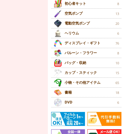
初心者キット
8
空気ポンプ
13
電動空気ポンプ
20
ヘリウム
6
ディスプレイ・ギフト
76
バルーン・フラワー
8
バッグ・収納
10
カップ・スティック
15
小物・その他アイテム
65
書籍
18
DVD
6