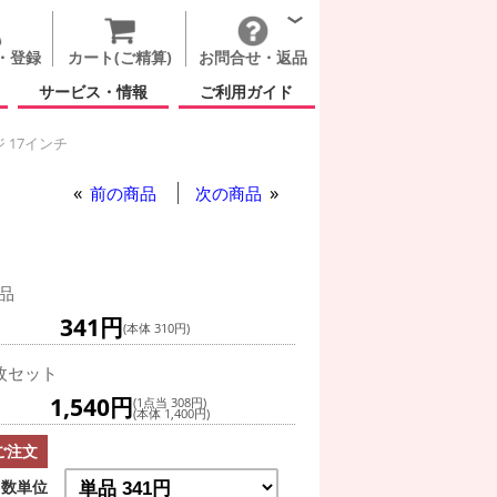
・登録
カート(ご精算)
お問合せ・返品
サービス・情報
ご利用ガイド
 17インチ
ター(冬)
スノーマン エモジ 17インチ
前の商品
次の商品
品
341円
(本体 310円)
枚セット
1,540円
(1点当 308円)
(本体 1,400円)
ご注文
数単位