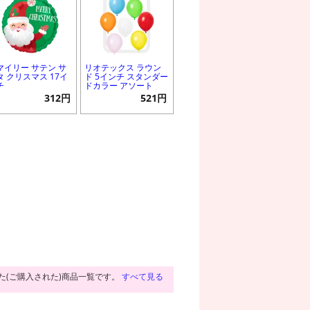
マイリー サテン サ
リオテックス ラウン
タ クリスマス 17イ
ド 5インチ スタンダー
チ
ドカラー アソート
312円
521円
た(ご購入された)商品一覧です。
すべて見る