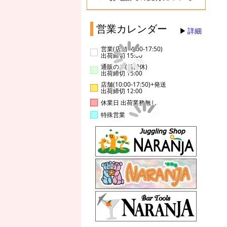
営業カレンダー
詳細
営業(店舗14:00-17:50)
出荷締切 15:00
通販のみ(店舗休)
出荷締切 15:00
店舗(10:00-17:50)+発送
出荷締切 12:00
休業日 出荷業務無し
特殊営業