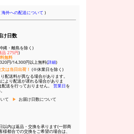
(
海外への配送について
)
届け日数
(※沖縄・離島を除く)
品 275円
)
送料無料
20円/14,300円以上無料(
詳細
)
注文は当日出荷！
(※休業日を除く)
より配送料が異なる場合があります。
他により配送が遅れる場合がありま
は配送を行っておりません。
営業日
を
い。
ついて
お届け日数について
日以内は返品・交換を承ります(一部商
お客様都合での交換をご希望の場合は、