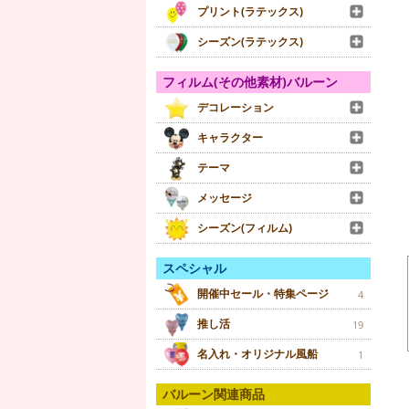
プリント(ラテックス)
シーズン(ラテックス)
フィルム(その他素材)バルーン
デコレーション
キャラクター
テーマ
メッセージ
シーズン(フィルム)
スペシャル
開催中セール・特集ページ
4
推し活
19
名入れ・オリジナル風船
1
バルーン関連商品