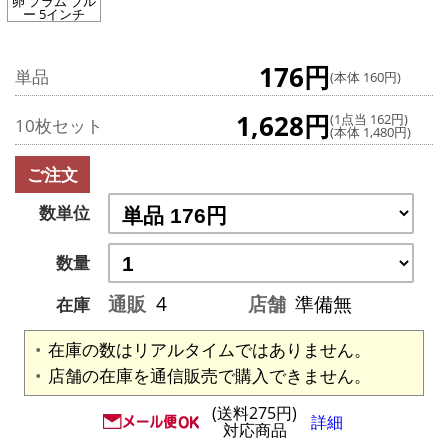
卵 プラム ブル
ー 5インチ
176円
単品
(本体 160円)
1,628円
(1点当 162円)
10枚セット
(本体 1,480円)
ご注文
数単位
数量
通販
4
店舗
準備無
在庫
在庫の数はリアルタイムではありません。
店舗の在庫を通信販売で購入できません。
(送料275円)
詳細
対応商品