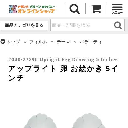
商品カテゴリを見る
トップ
フィルム
テーマ
バラエティ
トップ
フィルム
シーズン(フィルム)
トップ
フィルム
デコレーション
アップライト
スプリング(春)・イースター
#040-27296 Upright Egg Drawing 5 Inches
アップライト 卵 お絵かき 5イ
ンチ