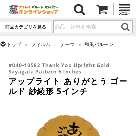
商品カテゴリを見る
トップ
フィルム
テーマ
和風バルーン
トップ
フィルム
デコレーション
アップライト
トップ
フィルム
メッセージ
サンキュー
トップ
フィルム
シーズン(フィルム)
卒業・入学
#040-10582 Thank You Upright Gold
Sayagata Pattern 5 Inches
アップライト ありがとう ゴー
ルド 紗綾形 5インチ