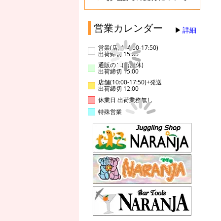
営業カレンダー
詳細
営業(店舗14:00-17:50)
出荷締切 15:00
通販のみ(店舗休)
出荷締切 15:00
店舗(10:00-17:50)+発送
出荷締切 12:00
休業日 出荷業務無し
特殊営業