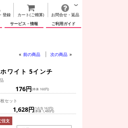
・登録
カート(ご精算)
お問合せ・返品
サービス・情報
ご利用ガイド
前の商品
次の商品
ホワイト 5インチ
品
176円
(本体 160円)
0枚セット
1,628円
(1点当 162円)
(本体 1,480円)
ご注文