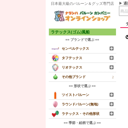
通
日本最大級のバルーン＆グッズ専門店
ラテックス(ゴム)風船
== ブランドで選ぶ ==
センペルテックス
タフテックス
リオテックス
その他ブランド
2
== 形状で選ぶ ==
ツイストバルーン
ラウンドバルーン(無地)
ラテックス・その他形状
== 季節・絵柄で選ぶ ==