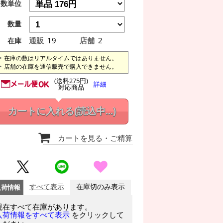
数単位
数量
通販
19
店舗
2
在庫
在庫の数はリアルタイムではありません。
店舗の在庫を通信販売で購入できません。
(送料275円)
詳細
対応商品
カートに入れる
(読込中...)
カートを見る
・ご精算
入荷情報
すべて表示
在庫切のみ表示
現在すべて在庫があります。
をクリックして
入荷情報をすべて表示