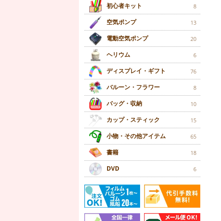
初心者キット
8
空気ポンプ
13
電動空気ポンプ
20
ヘリウム
6
ディスプレイ・ギフト
76
バルーン・フラワー
8
バッグ・収納
10
カップ・スティック
15
小物・その他アイテム
65
書籍
18
DVD
6