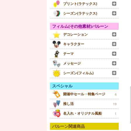
プリント(ラテックス)
シーズン(ラテックス)
フィルム(その他素材)バルーン
デコレーション
キャラクター
テーマ
メッセージ
シーズン(フィルム)
スペシャル
開催中セール・特集ページ
4
推し活
19
名入れ・オリジナル風船
1
バルーン関連商品