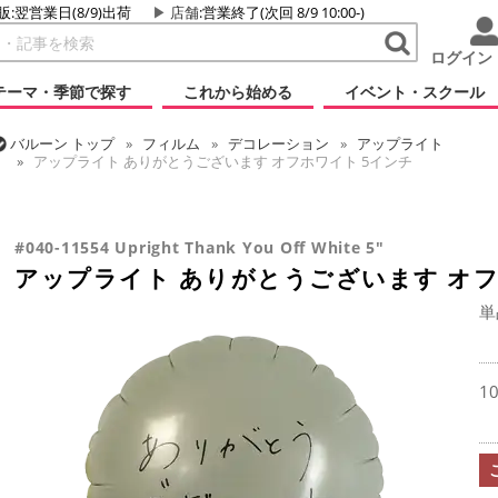
販:翌営業日(8/9)出荷
店舗
:営業終了(次回 8/9 10:00-)
ログイン
テーマ・季節で探す
これから始める
イベント・スクール
バルーン
トップ
フィルム
デコレーション
アップライト
アップライト ありがとうございます オフホワイト 5インチ
バルーン
トップ
フィルム
メッセージ
サンキュー
アップライト ありがとうございます オフホワイト 5インチ
#040-11554 Upright Thank You Off White 5"
アップライト ありがとうございます オフ
単
1