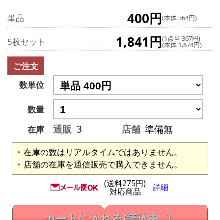
400円
単品
(本体 364円)
1,841円
(1点当 367円)
5枚セット
(本体 1,674円)
ご注文
数単位
数量
通販
3
店舗
準備無
在庫
在庫の数はリアルタイムではありません。
店舗の在庫を通信販売で購入できません。
(送料275円)
詳細
対応商品
カートに入れる
(読込中...)