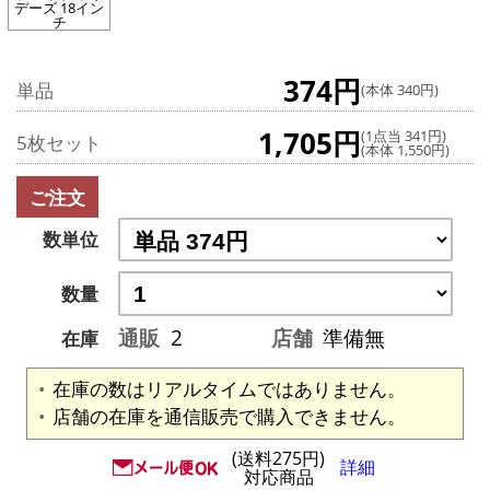
デーズ 18イン
チ
374円
単品
(本体 340円)
1,705円
(1点当 341円)
5枚セット
(本体 1,550円)
ご注文
数単位
数量
通販
2
店舗
準備無
在庫
在庫の数はリアルタイムではありません。
店舗の在庫を通信販売で購入できません。
(送料275円)
詳細
対応商品