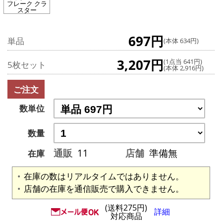
フレーク クラ
スター
697円
単品
(本体 634円)
3,207円
(1点当 641円)
5枚セット
(本体 2,916円)
ご注文
数単位
数量
通販
11
店舗
準備無
在庫
在庫の数はリアルタイムではありません。
店舗の在庫を通信販売で購入できません。
(送料275円)
詳細
対応商品