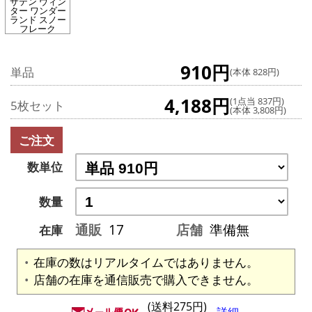
サテン ウィン
ター ワンダー
ランド スノー
フレーク
910円
単品
(本体 828円)
4,188円
(1点当 837円)
5枚セット
(本体 3,808円)
ご注文
数単位
数量
通販
17
店舗
準備無
在庫
在庫の数はリアルタイムではありません。
店舗の在庫を通信販売で購入できません。
(送料275円)