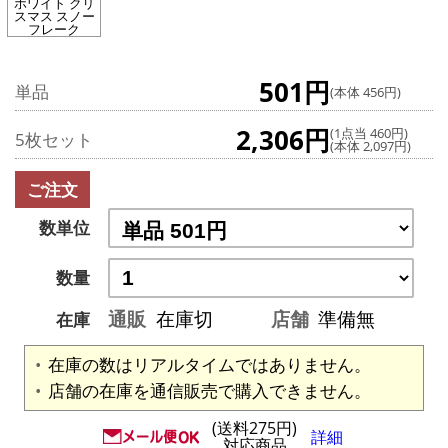
ホワイト クリ
スマス スノー
フレーク
501円
単品
(本体 456円)
2,306円
(1点当 460円)
5枚セット
(本体 2,097円)
ご注文
数単位
数量
通販
在庫切
店舗
準備無
在庫
在庫の数はリアルタイムではありません。
店舗の在庫を通信販売で購入できません。
(送料275円)
詳細
対応商品